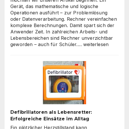
möchten wir unseren Artikel beginnen: Ein
Gerät, das mathematische und logische
Operationen ausführt – zur Problemlösung
oder Datenverarbeitung. Rechner vereinfachen
komplexe Berechnungen. Damit spart sich der
Anwender Zeit. In zahlreichen Arbeits- und
Lebensbereichen sind Rechner unverzichtbar
Die
geworden – auch für Schüler.…
weiterlesen
Welt
der
Rechner:
Von
Hardware
bis
Online-
Tools
Defibrillatoren als Lebensretter:
Erfolgreiche Einsätze im Alltag
Ein plötzlicher Herzstillstand kann