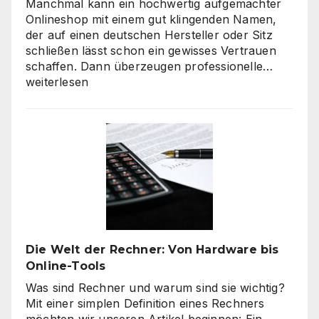
Manchmal kann ein hochwertig aufgemachter
Onlineshop mit einem gut klingenden Namen,
der auf einen deutschen Hersteller oder Sitz
schließen lässt schon ein gewisses Vertrauen
Verbra
schaffen. Dann überzeugen professionelle…
haben
weiterlesen
hohe
Qualitä
beim
Onlines
–
es
geht
nicht
nur
um
Die Welt der Rechner: Von Hardware bis
„billig“
Online-Tools
Was sind Rechner und warum sind sie wichtig?
Mit einer simplen Definition eines Rechners