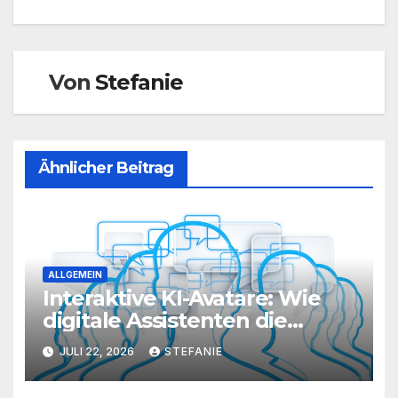
Von
Stefanie
Ähnlicher Beitrag
ALLGEMEIN
Interaktive KI-Avatare: Wie
digitale Assistenten die
Kundenkommunikation auf
JULI 22, 2026
STEFANIE
ein neues Level heben