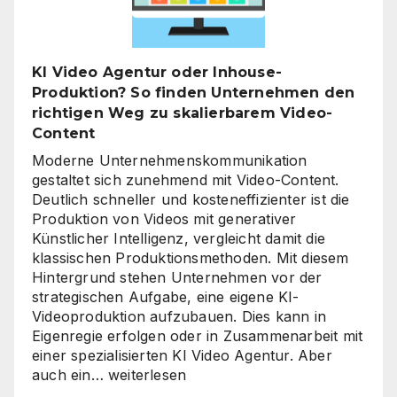
richtige
Zeitpunkt
für
KI Video Agentur oder Inhouse-
eine
Produktion? So finden Unternehmen den
unternehmensweite
richtigen Weg zu skalierbarem Video-
KI-
Content
Roadmap
ist
Moderne Unternehmenskommunikation
gestaltet sich zunehmend mit Video-Content.
Deutlich schneller und kosteneffizienter ist die
Produktion von Videos mit generativer
Künstlicher Intelligenz, vergleicht damit die
klassischen Produktionsmethoden. Mit diesem
Hintergrund stehen Unternehmen vor der
strategischen Aufgabe, eine eigene KI-
Videoproduktion aufzubauen. Dies kann in
Eigenregie erfolgen oder in Zusammenarbeit mit
einer spezialisierten KI Video Agentur. Aber
KI
auch ein…
weiterlesen
Video