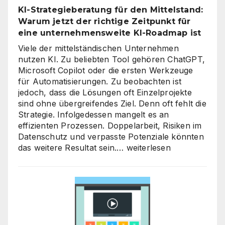
neues
KI-Strategieberatung für den Mittelstand:
Level
Warum jetzt der richtige Zeitpunkt für
heben
eine unternehmensweite KI-Roadmap ist
Viele der mittelständischen Unternehmen
nutzen KI. Zu beliebten Tool gehören ChatGPT,
Microsoft Copilot oder die ersten Werkzeuge
für Automatisierungen. Zu beobachten ist
jedoch, dass die Lösungen oft Einzelprojekte
sind ohne übergreifendes Ziel. Denn oft fehlt die
Strategie. Infolgedessen mangelt es an
effizienten Prozessen. Doppelarbeit, Risiken im
Datenschutz und verpasste Potenziale könnten
KI-
das weitere Resultat sein.…
weiterlesen
Strategieberatung
für
den
Mittelstand:
Warum
jetzt
der