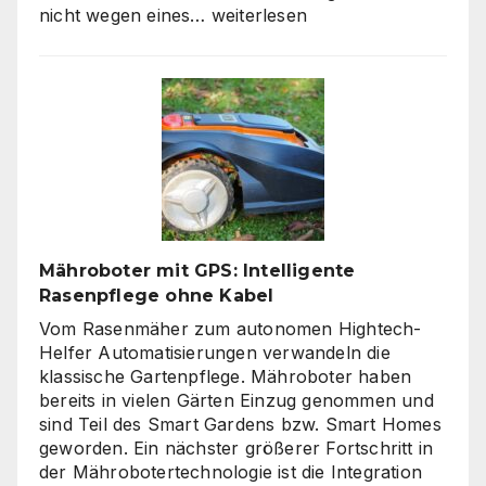
Moderne
nicht wegen eines…
weiterlesen
Zäune:
Warum
klare
Linien
wieder
gefragt
sind
Mähroboter mit GPS: Intelligente
Rasenpflege ohne Kabel
Vom Rasenmäher zum autonomen Hightech-
Helfer Automatisierungen verwandeln die
klassische Gartenpflege. Mähroboter haben
bereits in vielen Gärten Einzug genommen und
sind Teil des Smart Gardens bzw. Smart Homes
geworden. Ein nächster größerer Fortschritt in
der Mährobotertechnologie ist die Integration