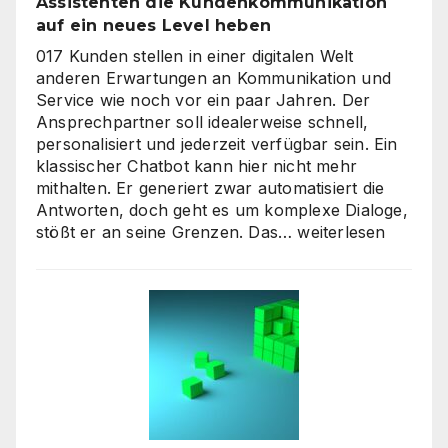
Assistenten die Kundenkommunikation
auf ein neues Level heben
017 Kunden stellen in einer digitalen Welt
anderen Erwartungen an Kommunikation und
Service wie noch vor ein paar Jahren. Der
Ansprechpartner soll idealerweise schnell,
personalisiert und jederzeit verfügbar sein. Ein
klassischer Chatbot kann hier nicht mehr
mithalten. Er generiert zwar automatisiert die
Antworten, doch geht es um komplexe Dialoge,
Interaktive
stößt er an seine Grenzen. Das…
weiterlesen
KI-
Avatare:
Wie
digitale
Assistenten
die
Kundenkommunikat
auf
ein