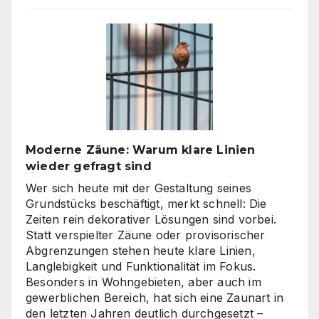
Agentur
oder
Inhouse-
Produktion?
So
finden
Unternehmen
den
richtigen
Moderne Zäune: Warum klare Linien
Weg
wieder gefragt sind
zu
skalierbarem
Wer sich heute mit der Gestaltung seines
Video-
Grundstücks beschäftigt, merkt schnell: Die
Content
Zeiten rein dekorativer Lösungen sind vorbei.
Statt verspielter Zäune oder provisorischer
Abgrenzungen stehen heute klare Linien,
Langlebigkeit und Funktionalität im Fokus.
Besonders in Wohngebieten, aber auch im
gewerblichen Bereich, hat sich eine Zaunart in
den letzten Jahren deutlich durchgesetzt –