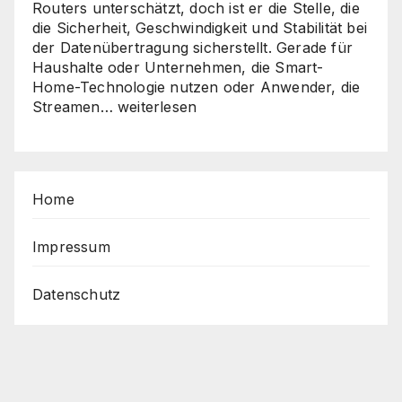
Routers unterschätzt, doch ist er die Stelle, die
die Sicherheit, Geschwindigkeit und Stabilität bei
der Datenübertragung sicherstellt. Gerade für
Haushalte oder Unternehmen, die Smart-
Home-Technologie nutzen oder Anwender, die
Sicher,
Streamen…
weiterlesen
schnell,
stabil
–
So
Home
holen
Sie
das
Impressum
Beste
aus
Datenschutz
Ihrem
Router
heraus