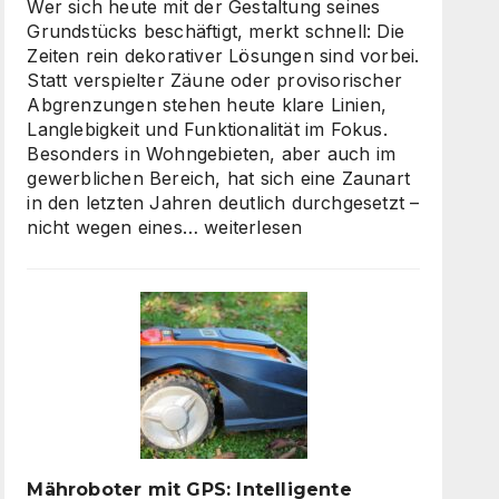
skalierbarem
Wer sich heute mit der Gestaltung seines
Video-
Grundstücks beschäftigt, merkt schnell: Die
Content
Zeiten rein dekorativer Lösungen sind vorbei.
Statt verspielter Zäune oder provisorischer
Abgrenzungen stehen heute klare Linien,
Langlebigkeit und Funktionalität im Fokus.
Besonders in Wohngebieten, aber auch im
gewerblichen Bereich, hat sich eine Zaunart
in den letzten Jahren deutlich durchgesetzt –
Moderne
nicht wegen eines…
weiterlesen
Zäune:
Warum
klare
Linien
wieder
gefragt
sind
Mähroboter mit GPS: Intelligente