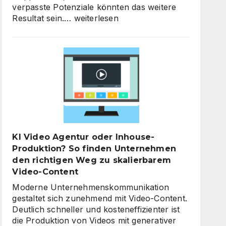
verpasste Potenziale könnten das weitere
KI-
Resultat sein.…
weiterlesen
Strategieberatung
für
den
Mittelstand:
Warum
jetzt
der
richtige
Zeitpunkt
für
KI Video Agentur oder Inhouse-
eine
Produktion? So finden Unternehmen
unternehmensweite
den richtigen Weg zu skalierbarem
KI-
Video-Content
Roadmap
ist
Moderne Unternehmenskommunikation
gestaltet sich zunehmend mit Video-Content.
Deutlich schneller und kosteneffizienter ist
die Produktion von Videos mit generativer