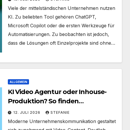
unternehmensweite KI-Roadmap
Viele der mittelständischen Unternehmen nutzen
ist
KI. Zu beliebten Tool gehören ChatGPT,
Microsoft Copilot oder die ersten Werkzeuge für
Automatisierungen. Zu beobachten ist jedoch,
dass die Lösungen oft Einzelprojekte sind ohne…
ALLGEMEIN
KI Video Agentur oder Inhouse-
Produktion? So finden
Unternehmen den richtigen Weg
12. JULI 2026
STEFANIE
zu skalierbarem Video-Content
Moderne Unternehmenskommunikation gestaltet