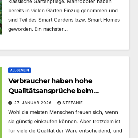
klassische Gartenpflege. Mähroboter haben
bereits in vielen Gärten Einzug genommen und
sind Teil des Smart Gardens bzw. Smart Homes
geworden. Ein nächster…
ALLGEMEIN
Verbraucher haben hohe
Qualitätsansprüche beim
Onlineshopping – es geht nicht
27. JANUAR 2026
STEFANIE
nur um „billig“
Wohl die meisten Menschen freuen sich, wenn
sie günstig einkaufen können. Aber trotzdem ist
für viele die Qualität der Ware entscheidend, und