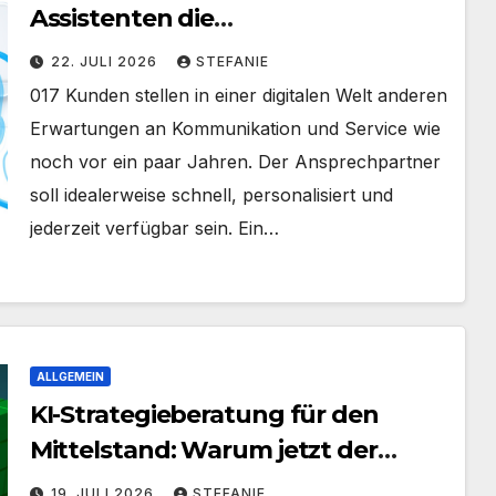
Assistenten die
Kundenkommunikation auf ein
22. JULI 2026
STEFANIE
neues Level heben
017 Kunden stellen in einer digitalen Welt anderen
Erwartungen an Kommunikation und Service wie
noch vor ein paar Jahren. Der Ansprechpartner
soll idealerweise schnell, personalisiert und
jederzeit verfügbar sein. Ein…
ALLGEMEIN
KI-Strategieberatung für den
Mittelstand: Warum jetzt der
richtige Zeitpunkt für eine
19. JULI 2026
STEFANIE