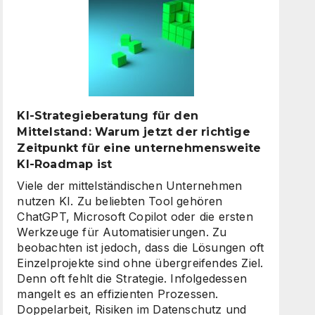
digitale
Assistenten
die
Kundenkommunikation
auf
ein
neues
KI-Strategieberatung für den
Level
Mittelstand: Warum jetzt der richtige
heben
Zeitpunkt für eine unternehmensweite
KI-Roadmap ist
Viele der mittelständischen Unternehmen
nutzen KI. Zu beliebten Tool gehören
ChatGPT, Microsoft Copilot oder die ersten
Werkzeuge für Automatisierungen. Zu
beobachten ist jedoch, dass die Lösungen oft
Einzelprojekte sind ohne übergreifendes Ziel.
Denn oft fehlt die Strategie. Infolgedessen
mangelt es an effizienten Prozessen.
Doppelarbeit, Risiken im Datenschutz und