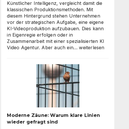
Künstlicher Intelligenz, vergleicht damit die
klassischen Produktionsmethoden. Mit
diesem Hintergrund stehen Unternehmen
vor der strategischen Aufgabe, eine eigene
KI-Videoproduktion aufzubauen. Dies kann
in Eigenregie erfolgen oder in
Zusammenarbeit mit einer spezialisierten KI
KI
Video Agentur. Aber auch ein…
weiterlesen
Video
Agentur
oder
Inhouse-
Produktion?
So
finden
Unternehmen
den
richtigen
Moderne Zäune: Warum klare Linien
Weg
wieder gefragt sind
zu