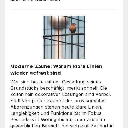
Video
Agentur
oder
Inhouse-
Produktion?
So
finden
Unternehmen
den
richtigen
Moderne Zäune: Warum klare Linien
Weg
wieder gefragt sind
zu
skalierbarem
Wer sich heute mit der Gestaltung seines
Video-
Grundstücks beschäftigt, merkt schnell: Die
Content
Zeiten rein dekorativer Lösungen sind vorbei.
Statt verspielter Zäune oder provisorischer
Abgrenzungen stehen heute klare Linien,
Langlebigkeit und Funktionalität im Fokus.
Besonders in Wohngebieten, aber auch im
gewerblichen Bereich, hat sich eine Zaunart in