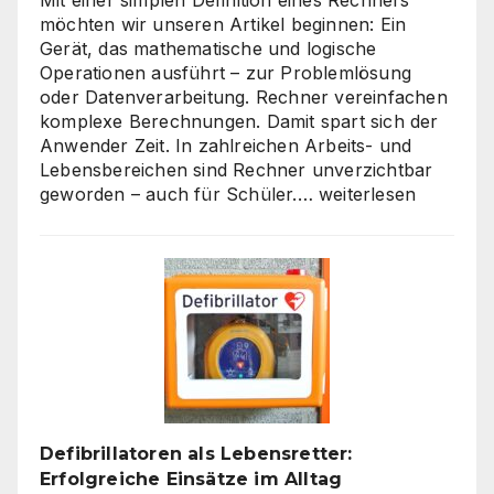
möchten wir unseren Artikel beginnen: Ein
Gerät, das mathematische und logische
Operationen ausführt – zur Problemlösung
oder Datenverarbeitung. Rechner vereinfachen
komplexe Berechnungen. Damit spart sich der
Anwender Zeit. In zahlreichen Arbeits- und
Lebensbereichen sind Rechner unverzichtbar
Die
geworden – auch für Schüler.…
weiterlesen
Welt
der
Rechner:
Von
Hardware
bis
Online-
Tools
Defibrillatoren als Lebensretter:
Erfolgreiche Einsätze im Alltag