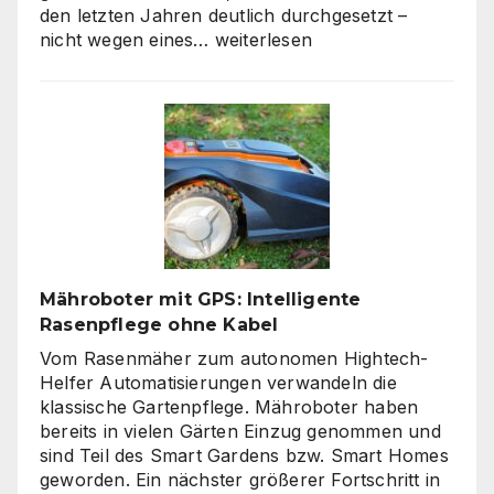
den letzten Jahren deutlich durchgesetzt –
Moderne
nicht wegen eines…
weiterlesen
Zäune:
Warum
klare
Linien
wieder
gefragt
sind
Mähroboter mit GPS: Intelligente
Rasenpflege ohne Kabel
Vom Rasenmäher zum autonomen Hightech-
Helfer Automatisierungen verwandeln die
klassische Gartenpflege. Mähroboter haben
bereits in vielen Gärten Einzug genommen und
sind Teil des Smart Gardens bzw. Smart Homes
geworden. Ein nächster größerer Fortschritt in