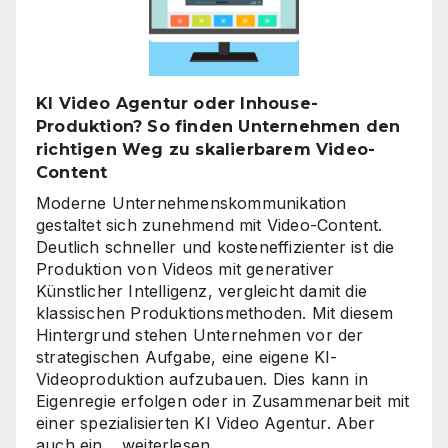
der
richtige
Zeitpunkt
für
KI Video Agentur oder Inhouse-
eine
Produktion? So finden Unternehmen den
unternehmensweite
richtigen Weg zu skalierbarem Video-
KI-
Content
Roadmap
ist
Moderne Unternehmenskommunikation
gestaltet sich zunehmend mit Video-Content.
Deutlich schneller und kosteneffizienter ist die
Produktion von Videos mit generativer
Künstlicher Intelligenz, vergleicht damit die
klassischen Produktionsmethoden. Mit diesem
Hintergrund stehen Unternehmen vor der
strategischen Aufgabe, eine eigene KI-
Videoproduktion aufzubauen. Dies kann in
Eigenregie erfolgen oder in Zusammenarbeit mit
einer spezialisierten KI Video Agentur. Aber
KI
auch ein…
weiterlesen