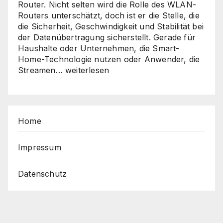
Router. Nicht selten wird die Rolle des WLAN-
Routers unterschätzt, doch ist er die Stelle, die
die Sicherheit, Geschwindigkeit und Stabilität bei
der Datenübertragung sicherstellt. Gerade für
Haushalte oder Unternehmen, die Smart-
Home-Technologie nutzen oder Anwender, die
Sicher,
Streamen…
weiterlesen
schnell,
stabil
–
So
Home
holen
Sie
das
Impressum
Beste
aus
Datenschutz
Ihrem
Router
heraus