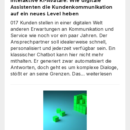
Interaktive KI-Avatare: Wie digitale
Assistenten die Kundenkommunikation
auf ein neues Level heben
017 Kunden stellen in einer digitalen Welt
anderen Erwartungen an Kommunikation und
Service wie noch vor ein paar Jahren. Der
Ansprechpartner soll idealerweise schnell,
personalisiert und jederzeit verfügbar sein. Ein
klassischer Chatbot kann hier nicht mehr
mithalten. Er generiert zwar automatisiert die
Antworten, doch geht es um komplexe Dialoge,
Interaktive
stößt er an seine Grenzen. Das…
weiterlesen
KI-
Avatare:
Wie
digitale
Assistenten
die
Kundenkommunikat
auf