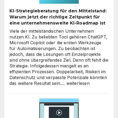
ein
neues
KI-Strategieberatung für den Mittelstand:
Level
Warum jetzt der richtige Zeitpunkt für
heben
eine unternehmensweite KI-Roadmap ist
Viele der mittelständischen Unternehmen
nutzen KI. Zu beliebten Tool gehören ChatGPT,
Microsoft Copilot oder die ersten Werkzeuge
für Automatisierungen. Zu beobachten ist
jedoch, dass die Lösungen oft Einzelprojekte
sind ohne übergreifendes Ziel. Denn oft fehlt die
Strategie. Infolgedessen mangelt es an
effizienten Prozessen. Doppelarbeit, Risiken im
Datenschutz und verpasste Potenziale könnten
KI-
das weitere Resultat sein.…
weiterlesen
Strategieberatung
für
den
Mittelstand:
Warum
jetzt