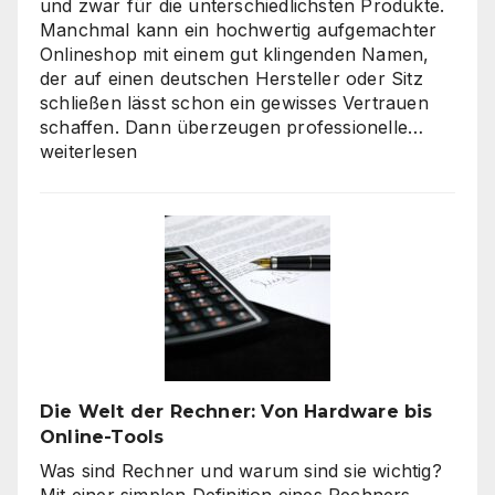
und zwar für die unterschiedlichsten Produkte.
Manchmal kann ein hochwertig aufgemachter
Onlineshop mit einem gut klingenden Namen,
der auf einen deutschen Hersteller oder Sitz
schließen lässt schon ein gewisses Vertrauen
Verbra
schaffen. Dann überzeugen professionelle…
haben
weiterlesen
hohe
Qualitä
beim
Onlines
–
es
geht
nicht
nur
um
Die Welt der Rechner: Von Hardware bis
„billig“
Online-Tools
Was sind Rechner und warum sind sie wichtig?
Mit einer simplen Definition eines Rechners