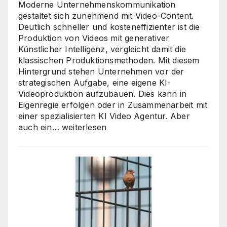
ist
Moderne Unternehmenskommunikation
gestaltet sich zunehmend mit Video-Content.
Deutlich schneller und kosteneffizienter ist die
Produktion von Videos mit generativer
Künstlicher Intelligenz, vergleicht damit die
klassischen Produktionsmethoden. Mit diesem
Hintergrund stehen Unternehmen vor der
strategischen Aufgabe, eine eigene KI-
Videoproduktion aufzubauen. Dies kann in
Eigenregie erfolgen oder in Zusammenarbeit mit
einer spezialisierten KI Video Agentur. Aber
KI
auch ein…
weiterlesen
Video
Agentur
oder
Inhouse-
Produktion?
So
finden
Unternehmen
den