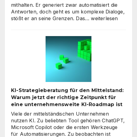
mithalten. Er generiert zwar automatisiert die
Antworten, doch geht es um komplexe Dialoge,
Interaktive
stößt er an seine Grenzen. Das…
weiterlesen
KI-
Avatare:
Wie
digitale
Assistenten
die
Kundenkommunikat
auf
ein
neues
KI-Strategieberatung für den Mittelstand:
Level
Warum jetzt der richtige Zeitpunkt für
heben
eine unternehmensweite KI-Roadmap ist
Viele der mittelständischen Unternehmen
nutzen KI. Zu beliebten Tool gehören ChatGPT,
Microsoft Copilot oder die ersten Werkzeuge
für Automatisierungen. Zu beobachten ist