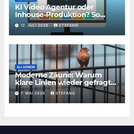
KI Video Agentur oder
Inhouse-Produktion? So
finden Unternehmen den
12. JULI 2026
STEFANIE
richtigen Weg zu
skalierbarem Video-Content
ALLGEMEIN
Moderne Zäune: Warum
klare Linien wieder gefragt
sind
7. MAI 2026
STEFANIE