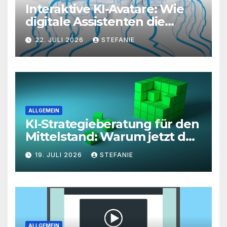
Interaktive KI-Avatare: Wie
digitale Assistenten die
Kundenkommunikation auf
22. JULI 2026
STEFANIE
ein neues Level heben
ALLGEMEIN
KI-Strategieberatung für den
Mittelstand: Warum jetzt der
richtige Zeitpunkt für eine
19. JULI 2026
STEFANIE
unternehmensweite KI-
Roadmap ist
ALLGEMEIN