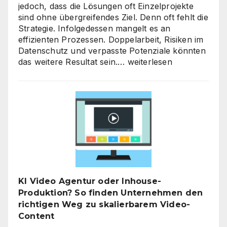
jedoch, dass die Lösungen oft Einzelprojekte
sind ohne übergreifendes Ziel. Denn oft fehlt die
Strategie. Infolgedessen mangelt es an
effizienten Prozessen. Doppelarbeit, Risiken im
Datenschutz und verpasste Potenziale könnten
KI-
das weitere Resultat sein.…
weiterlesen
Strategieberatung
für
den
Mittelstand:
Warum
jetzt
der
richtige
Zeitpunkt
für
KI Video Agentur oder Inhouse-
eine
Produktion? So finden Unternehmen den
unternehmensweite
richtigen Weg zu skalierbarem Video-
KI-
Content
Roadmap