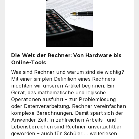
beim
Onlines
–
es
geht
nicht
nur
um
Die Welt der Rechner: Von Hardware bis
„billig“
Online-Tools
Was sind Rechner und warum sind sie wichtig?
Mit einer simplen Definition eines Rechners
möchten wir unseren Artikel beginnen: Ein
Gerät, das mathematische und logische
Operationen ausführt – zur Problemlösung
oder Datenverarbeitung. Rechner vereinfachen
komplexe Berechnungen. Damit spart sich der
Anwender Zeit. In zahlreichen Arbeits- und
Lebensbereichen sind Rechner unverzichtbar
Die
geworden – auch für Schüler.…
weiterlesen