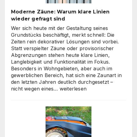
richtigen
Moderne Zäune: Warum klare Linien
Weg
wieder gefragt sind
zu
skalierbarem
Wer sich heute mit der Gestaltung seines
Video-
Grundstücks beschäftigt, merkt schnell: Die
Content
Zeiten rein dekorativer Lösungen sind vorbei.
Statt verspielter Zäune oder provisorischer
Abgrenzungen stehen heute klare Linien,
Langlebigkeit und Funktionalität im Fokus.
Besonders in Wohngebieten, aber auch im
gewerblichen Bereich, hat sich eine Zaunart in
den letzten Jahren deutlich durchgesetzt –
Moderne
nicht wegen eines…
weiterlesen
Zäune:
Warum
klare
Linien
wieder
gefragt
sind