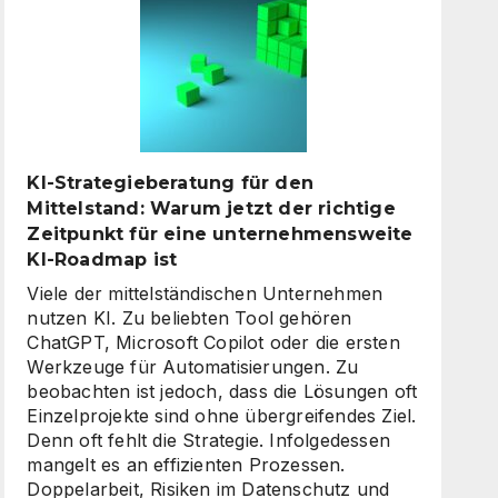
digitale
Assistenten
die
Kundenkommunikation
auf
ein
neues
KI-Strategieberatung für den
Level
Mittelstand: Warum jetzt der richtige
heben
Zeitpunkt für eine unternehmensweite
KI-Roadmap ist
Viele der mittelständischen Unternehmen
nutzen KI. Zu beliebten Tool gehören
ChatGPT, Microsoft Copilot oder die ersten
Werkzeuge für Automatisierungen. Zu
beobachten ist jedoch, dass die Lösungen oft
Einzelprojekte sind ohne übergreifendes Ziel.
Denn oft fehlt die Strategie. Infolgedessen
mangelt es an effizienten Prozessen.
Doppelarbeit, Risiken im Datenschutz und