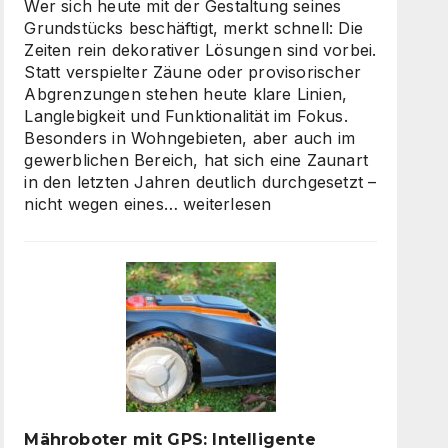
skalierbarem
Wer sich heute mit der Gestaltung seines
Video-
Grundstücks beschäftigt, merkt schnell: Die
Content
Zeiten rein dekorativer Lösungen sind vorbei.
Statt verspielter Zäune oder provisorischer
Abgrenzungen stehen heute klare Linien,
Langlebigkeit und Funktionalität im Fokus.
Besonders in Wohngebieten, aber auch im
gewerblichen Bereich, hat sich eine Zaunart
in den letzten Jahren deutlich durchgesetzt –
Moderne
nicht wegen eines…
weiterlesen
Zäune:
Warum
klare
Linien
wieder
gefragt
sind
Mähroboter mit GPS: Intelligente