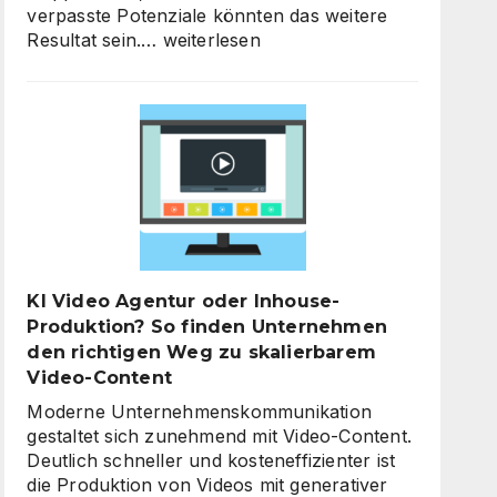
verpasste Potenziale könnten das weitere
KI-
Resultat sein.…
weiterlesen
Strategieberatung
für
den
Mittelstand:
Warum
jetzt
der
richtige
Zeitpunkt
für
KI Video Agentur oder Inhouse-
eine
Produktion? So finden Unternehmen
unternehmensweite
den richtigen Weg zu skalierbarem
KI-
Video-Content
Roadmap
ist
Moderne Unternehmenskommunikation
gestaltet sich zunehmend mit Video-Content.
Deutlich schneller und kosteneffizienter ist
die Produktion von Videos mit generativer