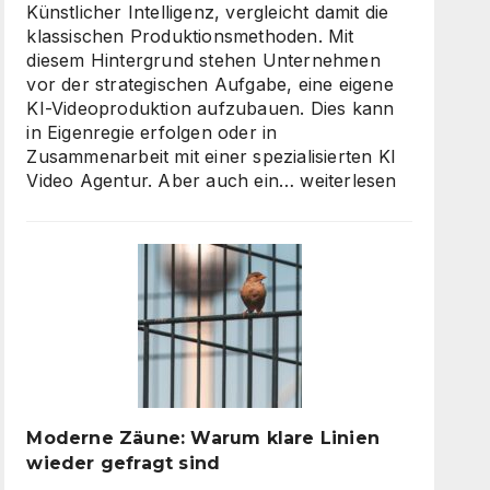
Künstlicher Intelligenz, vergleicht damit die
klassischen Produktionsmethoden. Mit
diesem Hintergrund stehen Unternehmen
vor der strategischen Aufgabe, eine eigene
KI-Videoproduktion aufzubauen. Dies kann
in Eigenregie erfolgen oder in
Zusammenarbeit mit einer spezialisierten KI
KI
Video Agentur. Aber auch ein…
weiterlesen
Video
Agentur
oder
Inhouse-
Produktion?
So
finden
Unternehmen
den
richtigen
Moderne Zäune: Warum klare Linien
Weg
wieder gefragt sind
zu