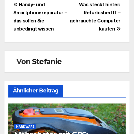
Beitragsnavigation
Handy- und
Was steckt hinter:
Smartphonereparatur –
Refurbished IT –
das sollen Sie
gebrauchte Computer
unbedingt wissen
kaufen
Von
Stefanie
Ähnlicher Beitrag
HARDWARE