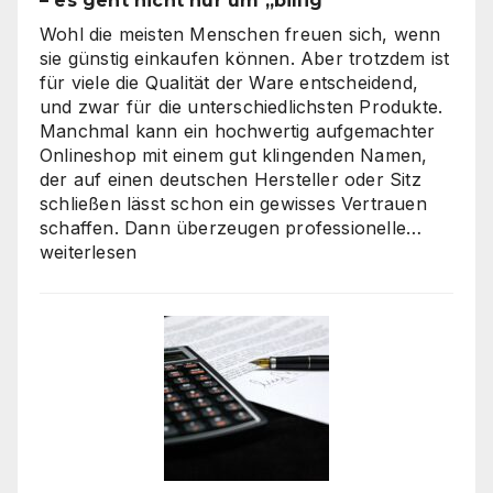
– es geht nicht nur um „billig“
Wohl die meisten Menschen freuen sich, wenn
sie günstig einkaufen können. Aber trotzdem ist
für viele die Qualität der Ware entscheidend,
und zwar für die unterschiedlichsten Produkte.
Manchmal kann ein hochwertig aufgemachter
Onlineshop mit einem gut klingenden Namen,
der auf einen deutschen Hersteller oder Sitz
schließen lässt schon ein gewisses Vertrauen
Verbra
schaffen. Dann überzeugen professionelle…
haben
weiterlesen
hohe
Qualitä
beim
Onlines
–
es
geht
nicht
nur