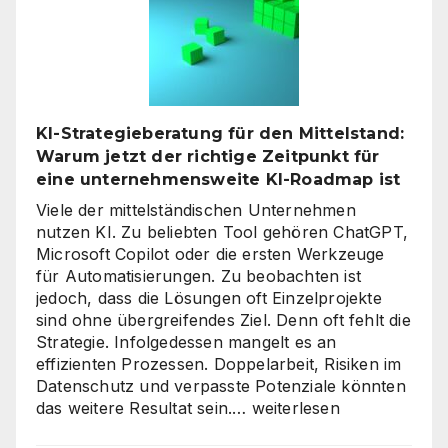
Assistenten
die
Kundenkommunikat
auf
ein
neues
KI-Strategieberatung für den Mittelstand:
Level
Warum jetzt der richtige Zeitpunkt für
heben
eine unternehmensweite KI-Roadmap ist
Viele der mittelständischen Unternehmen
nutzen KI. Zu beliebten Tool gehören ChatGPT,
Microsoft Copilot oder die ersten Werkzeuge
für Automatisierungen. Zu beobachten ist
jedoch, dass die Lösungen oft Einzelprojekte
sind ohne übergreifendes Ziel. Denn oft fehlt die
Strategie. Infolgedessen mangelt es an
effizienten Prozessen. Doppelarbeit, Risiken im
Datenschutz und verpasste Potenziale könnten
KI-
das weitere Resultat sein.…
weiterlesen
Strategieberatung