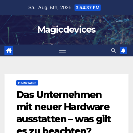
Zum
Sa.. Aug. 8th, 2026
3:54:38 PM
Inhalt
springen
Magicdevices
HARDWARE
Das Unternehmen
mit neuer Hardware
ausstatten – was gilt
es zu beachten?