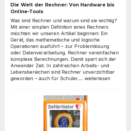
um
Die Welt der Rechner: Von Hardware bis
„billig“
Online-Tools
Was sind Rechner und warum sind sie wichtig?
Mit einer simplen Definition eines Rechners
möchten wir unseren Artikel beginnen: Ein
Gerät, das mathematische und logische
Operationen ausführt – zur Problemlösung
oder Datenverarbeitung. Rechner vereinfachen
komplexe Berechnungen. Damit spart sich der
Anwender Zeit. In zahlreichen Arbeits- und
Lebensbereichen sind Rechner unverzichtbar
Die
geworden – auch für Schüler.…
weiterlesen
Welt
der
Rechner:
Von
Hardware
bis
Online-
Tools