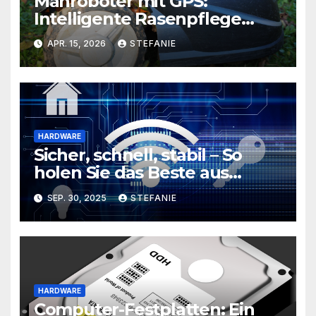
Mähroboter mit GPS:
Intelligente Rasenpflege
ohne Kabel
APR. 15, 2026
STEFANIE
HARDWARE
Sicher, schnell, stabil – So
holen Sie das Beste aus
Ihrem Router heraus
SEP. 30, 2025
STEFANIE
HARDWARE
Computer-Festplatten: Ein