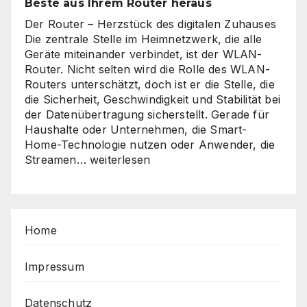
Beste aus Ihrem Router heraus
Der Router – Herzstück des digitalen Zuhauses
Die zentrale Stelle im Heimnetzwerk, die alle
Geräte miteinander verbindet, ist der WLAN-
Router. Nicht selten wird die Rolle des WLAN-
Routers unterschätzt, doch ist er die Stelle, die
die Sicherheit, Geschwindigkeit und Stabilität bei
der Datenübertragung sicherstellt. Gerade für
Haushalte oder Unternehmen, die Smart-
Home-Technologie nutzen oder Anwender, die
Sicher,
Streamen…
weiterlesen
schnell,
stabil
–
So
Home
holen
Sie
das
Impressum
Beste
aus
Datenschutz