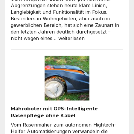
Abgrenzungen stehen heute klare Linien,
Langlebigkeit und Funktionalität im Fokus.
Besonders in Wohngebieten, aber auch im
gewerblichen Bereich, hat sich eine Zaunart in
den letzten Jahren deutlich durchgesetzt –
Moderne
nicht wegen eines…
weiterlesen
Zäune:
Warum
klare
Linien
wieder
gefragt
sind
Mähroboter mit GPS: Intelligente
Rasenpflege ohne Kabel
Vom Rasenmäher zum autonomen Hightech-
Helfer Automatisierungen verwandeln die