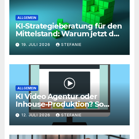
ALLGEMEIN
KI-Strategieberatung für den
Mittelstand: Warum jetzt der
richtige Zeitpunkt für eine
19. JULI 2026
STEFANIE
unternehmensweite KI-
Roadmap ist
ALLGEMEIN
KI Video Agentur oder
Inhouse-Produktion? So
finden Unternehmen den
12. JULI 2026
STEFANIE
richtigen Weg zu
skalierbarem Video-Content