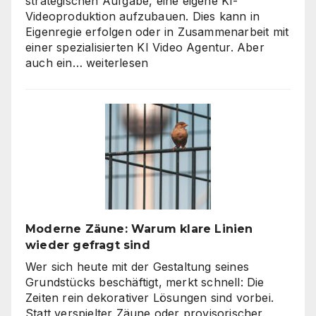
strategischen Aufgabe, eine eigene KI-
Videoproduktion aufzubauen. Dies kann in
Eigenregie erfolgen oder in Zusammenarbeit mit
einer spezialisierten KI Video Agentur. Aber
KI
auch ein…
weiterlesen
Video
Agentur
oder
Inhouse-
Produktion?
So
finden
Unternehmen
den
richtigen
Moderne Zäune: Warum klare Linien
Weg
wieder gefragt sind
zu
skalierbarem
Wer sich heute mit der Gestaltung seines
Video-
Grundstücks beschäftigt, merkt schnell: Die
Content
Zeiten rein dekorativer Lösungen sind vorbei.
Statt verspielter Zäune oder provisorischer