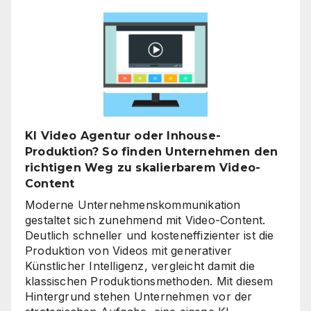
für
den
Mittelstand:
Warum
jetzt
der
richtige
Zeitpunkt
für
KI Video Agentur oder Inhouse-
eine
Produktion? So finden Unternehmen den
unternehmensweite
richtigen Weg zu skalierbarem Video-
KI-
Content
Roadmap
ist
Moderne Unternehmenskommunikation
gestaltet sich zunehmend mit Video-Content.
Deutlich schneller und kosteneffizienter ist die
Produktion von Videos mit generativer
Künstlicher Intelligenz, vergleicht damit die
klassischen Produktionsmethoden. Mit diesem
Hintergrund stehen Unternehmen vor der