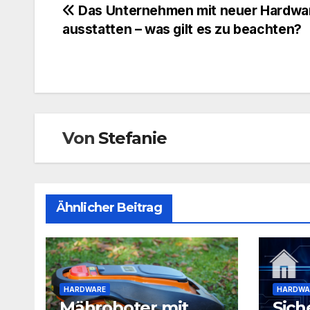
Beitragsnavigation
Das Unternehmen mit neuer Hardwa
ausstatten – was gilt es zu beachten?
Von
Stefanie
Ähnlicher Beitrag
HARDWARE
HARDWA
Mähroboter mit
Sich