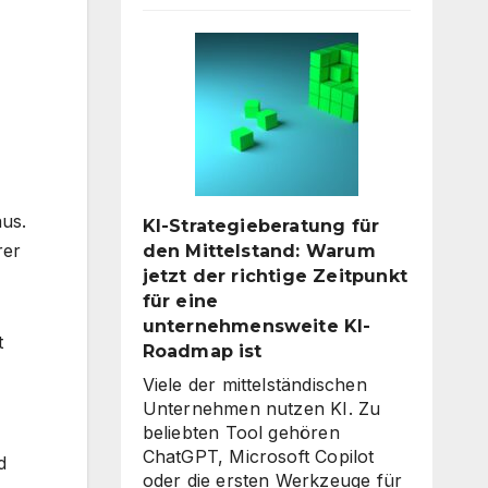
Avatare:
Wie
digitale
Assistenten
die
Kundenkommunikation
auf
ein
neues
aus.
KI-Strategieberatung für
Level
rer
den Mittelstand: Warum
heben
jetzt der richtige Zeitpunkt
für eine
unternehmensweite KI-
t
Roadmap ist
Viele der mittelständischen
Unternehmen nutzen KI. Zu
beliebten Tool gehören
ChatGPT, Microsoft Copilot
d
oder die ersten Werkzeuge für