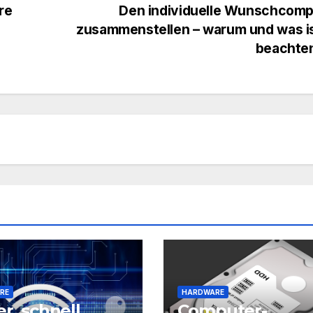
re
Den individuelle Wunschcomp
zusammenstellen – warum und was is
beachte
RE
HARDWARE
er, schnell,
Computer-