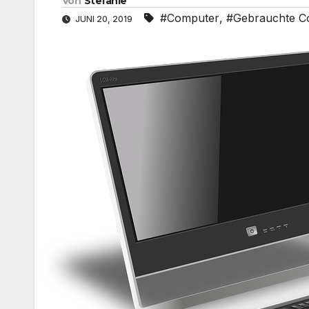
Von
Stefanie
#Computer
,
#Gebrauchte C
JUNI 20, 2019