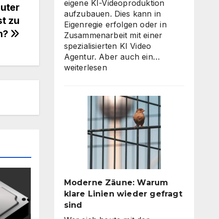
eigene KI-Videoproduktion
uter
aufzubauen. Dies kann in
t zu
Eigenregie erfolgen oder in
n?
Zusammenarbeit mit einer
spezialisierten KI Video
KI
Agentur. Aber auch ein…
Video
weiterlesen
Agentur
oder
Inhouse-
Produktion?
So
finden
Unternehmen
den
richtigen
Weg
Moderne Zäune: Warum
zu
klare Linien wieder gefragt
skalierbarem
sind
Video-
Content