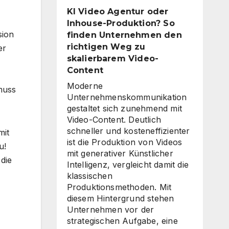
für
KI Video Agentur oder
eine
Inhouse-Produktion? So
unternehmensweite
sion
finden Unternehmen den
KI-
richtigen Weg zu
er
Roadmap
skalierbarem Video-
ist
Content
Moderne
muss
Unternehmenskommunikation
gestaltet sich zunehmend mit
Video-Content. Deutlich
schneller und kosteneffizienter
mit
ist die Produktion von Videos
u!
mit generativer Künstlicher
die
Intelligenz, vergleicht damit die
klassischen
Produktionsmethoden. Mit
diesem Hintergrund stehen
Unternehmen vor der
strategischen Aufgabe, eine