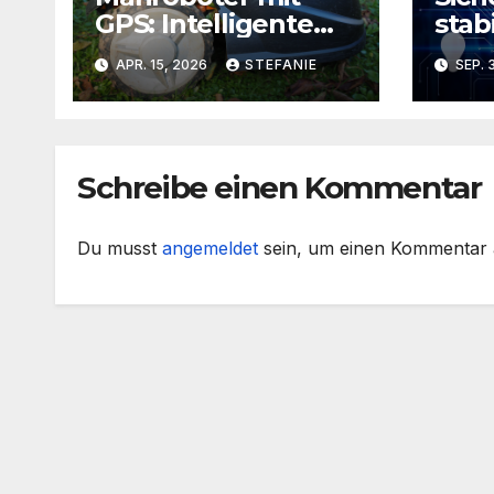
GPS: Intelligente
stab
Rasenpflege ohne
das 
APR. 15, 2026
STEFANIE
SEP. 
Kabel
Ihre
hera
Schreibe einen Kommentar
Du musst
angemeldet
sein, um einen Kommentar