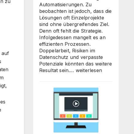
en zu
Automatisierungen. Zu
beobachten ist jedoch, dass die
Lösungen oft Einzelprojekte
sind ohne übergreifendes Ziel.
Denn oft fehlt die Strategie.
Infolgedessen mangelt es an
effizienten Prozessen.
Doppelarbeit, Risiken im
 auf
Datenschutz und verpasste
s
Potenziale könnten das weitere
aten
KI-
Resultat sein.…
weiterlesen
Strategieberatung
Im
für
gt,
den
Mittelstand:
 es
Warum
jetzt
e
der
richtige
Zeitpunkt