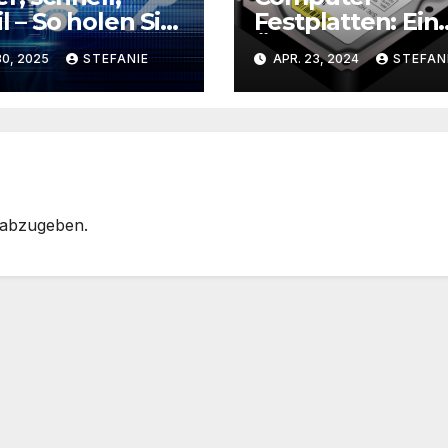
il – So holen Sie
Festplatten: Ein
Beste aus
Überblick über d
30, 2025
STEFANIE
APR. 23, 2024
STEFAN
m Router
Unterschiede
us
 abzugeben.