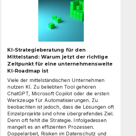
digitale
Assistenten
die
Kundenkommunikation
auf
ein
neues
KI-Strategieberatung für den
Level
Mittelstand: Warum jetzt der richtige
heben
Zeitpunkt für eine unternehmensweite
KI-Roadmap ist
Viele der mittelständischen Unternehmen
nutzen KI. Zu beliebten Tool gehören
ChatGPT, Microsoft Copilot oder die ersten
Werkzeuge für Automatisierungen. Zu
beobachten ist jedoch, dass die Lösungen oft
Einzelprojekte sind ohne übergreifendes Ziel.
Denn oft fehlt die Strategie. Infolgedessen
mangelt es an effizienten Prozessen.
Doppelarbeit, Risiken im Datenschutz und