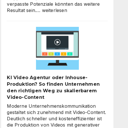
verpasste Potenziale könnten das weitere
KI-
Resultat sein.…
weiterlesen
Strategieberatung
für
den
Mittelstand:
Warum
jetzt
der
richtige
Zeitpunkt
für
KI Video Agentur oder Inhouse-
eine
Produktion? So finden Unternehmen
unternehmensweite
den richtigen Weg zu skalierbarem
KI-
Video-Content
Roadmap
ist
Moderne Unternehmenskommunikation
gestaltet sich zunehmend mit Video-Content.
Deutlich schneller und kosteneffizienter ist
die Produktion von Videos mit generativer