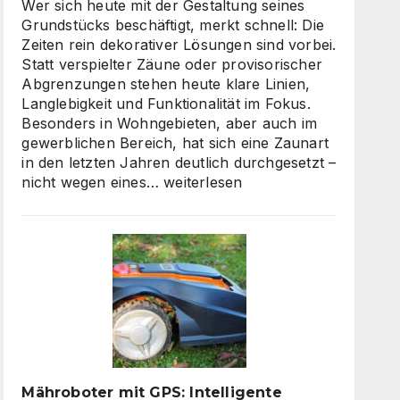
skalierbarem
Wer sich heute mit der Gestaltung seines
Video-
Grundstücks beschäftigt, merkt schnell: Die
Content
Zeiten rein dekorativer Lösungen sind vorbei.
Statt verspielter Zäune oder provisorischer
Abgrenzungen stehen heute klare Linien,
Langlebigkeit und Funktionalität im Fokus.
Besonders in Wohngebieten, aber auch im
gewerblichen Bereich, hat sich eine Zaunart
in den letzten Jahren deutlich durchgesetzt –
Moderne
nicht wegen eines…
weiterlesen
Zäune:
Warum
klare
Linien
wieder
gefragt
sind
Mähroboter mit GPS: Intelligente