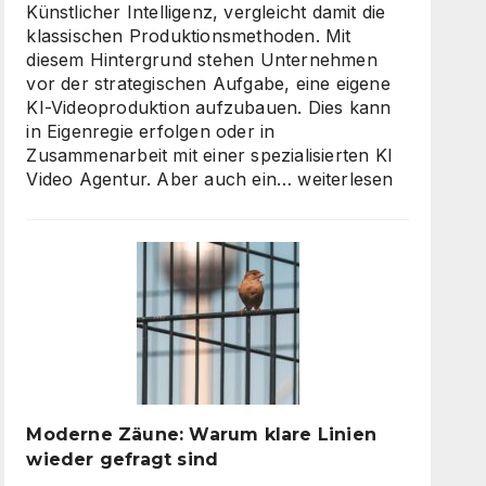
Künstlicher Intelligenz, vergleicht damit die
klassischen Produktionsmethoden. Mit
diesem Hintergrund stehen Unternehmen
vor der strategischen Aufgabe, eine eigene
KI-Videoproduktion aufzubauen. Dies kann
in Eigenregie erfolgen oder in
Zusammenarbeit mit einer spezialisierten KI
KI
Video Agentur. Aber auch ein…
weiterlesen
Video
Agentur
oder
Inhouse-
Produktion?
So
finden
Unternehmen
den
richtigen
Moderne Zäune: Warum klare Linien
Weg
wieder gefragt sind
zu