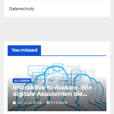
aus
Datenschutz
Ihrem
Router
heraus
You missed
ALLGEMEIN
Interaktive KI-Avatare: Wie
digitale Assistenten die
Kundenkommunikation auf
22. JULI 2026
STEFANIE
ein neues Level heben