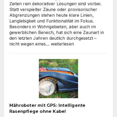
Content
Zeiten rein dekorativer Lösungen sind vorbei.
Statt verspielter Zäune oder provisorischer
Abgrenzungen stehen heute klare Linien,
Langlebigkeit und Funktionalität im Fokus.
Besonders in Wohngebieten, aber auch im
gewerblichen Bereich, hat sich eine Zaunart in
den letzten Jahren deutlich durchgesetzt –
Moderne
nicht wegen eines…
weiterlesen
Zäune:
Warum
klare
Linien
wieder
gefragt
sind
Mähroboter mit GPS: Intelligente
Rasenpflege ohne Kabel