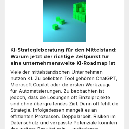
Wie
digitale
Assistenten
die
Kundenkommunikat
auf
ein
neues
KI-Strategieberatung für den Mittelstand:
Level
Warum jetzt der richtige Zeitpunkt für
heben
eine unternehmensweite KI-Roadmap ist
Viele der mittelständischen Unternehmen
nutzen KI. Zu beliebten Tool gehören ChatGPT,
Microsoft Copilot oder die ersten Werkzeuge
für Automatisierungen. Zu beobachten ist
jedoch, dass die Lösungen oft Einzelprojekte
sind ohne übergreifendes Ziel. Denn oft fehlt die
Strategie. Infolgedessen mangelt es an
effizienten Prozessen. Doppelarbeit, Risiken im
Datenschutz und verpasste Potenziale könnten
KI-
das weitere Resultat sein.…
weiterlesen