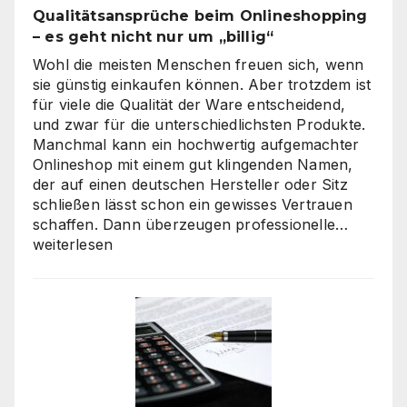
Qualitätsansprüche beim Onlineshopping
– es geht nicht nur um „billig“
Wohl die meisten Menschen freuen sich, wenn
sie günstig einkaufen können. Aber trotzdem ist
für viele die Qualität der Ware entscheidend,
und zwar für die unterschiedlichsten Produkte.
Manchmal kann ein hochwertig aufgemachter
Onlineshop mit einem gut klingenden Namen,
der auf einen deutschen Hersteller oder Sitz
schließen lässt schon ein gewisses Vertrauen
Verbra
schaffen. Dann überzeugen professionelle…
haben
weiterlesen
hohe
Qualitä
beim
Onlines
–
es
geht
nicht