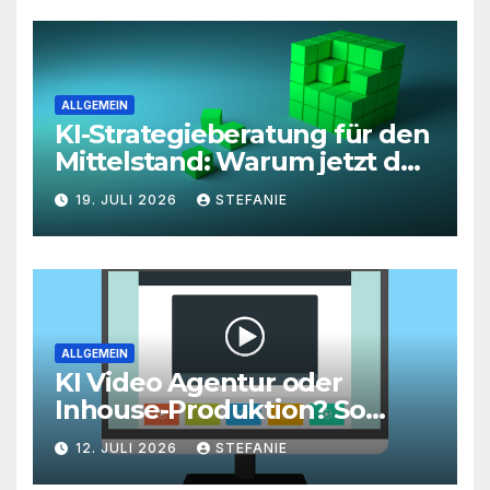
ALLGEMEIN
KI-Strategieberatung für den
Mittelstand: Warum jetzt der
richtige Zeitpunkt für eine
19. JULI 2026
STEFANIE
unternehmensweite KI-
Roadmap ist
ALLGEMEIN
KI Video Agentur oder
Inhouse-Produktion? So
finden Unternehmen den
12. JULI 2026
STEFANIE
richtigen Weg zu