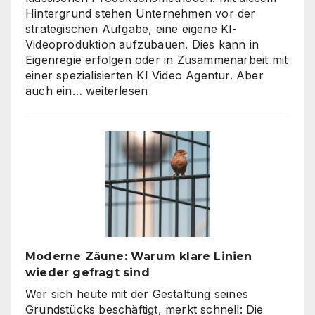
Hintergrund stehen Unternehmen vor der
strategischen Aufgabe, eine eigene KI-
Videoproduktion aufzubauen. Dies kann in
Eigenregie erfolgen oder in Zusammenarbeit mit
einer spezialisierten KI Video Agentur. Aber
KI
auch ein…
weiterlesen
Video
Agentur
oder
Inhouse-
Produktion?
So
finden
Unternehmen
den
richtigen
Moderne Zäune: Warum klare Linien
Weg
wieder gefragt sind
zu
skalierbarem
Wer sich heute mit der Gestaltung seines
Video-
Grundstücks beschäftigt, merkt schnell: Die