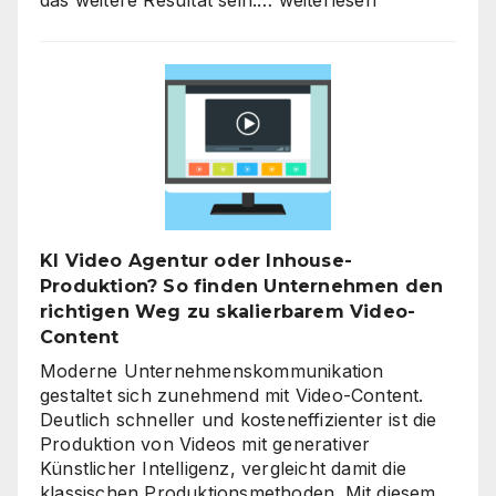
Strategieberatung
für
den
Mittelstand:
Warum
jetzt
der
richtige
Zeitpunkt
für
KI Video Agentur oder Inhouse-
eine
Produktion? So finden Unternehmen den
unternehmensweite
richtigen Weg zu skalierbarem Video-
KI-
Content
Roadmap
ist
Moderne Unternehmenskommunikation
gestaltet sich zunehmend mit Video-Content.
Deutlich schneller und kosteneffizienter ist die
Produktion von Videos mit generativer
Künstlicher Intelligenz, vergleicht damit die
klassischen Produktionsmethoden. Mit diesem