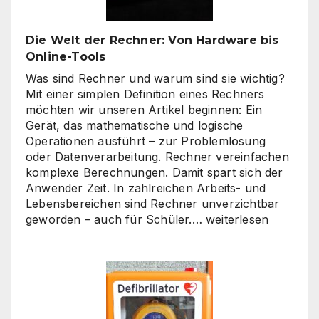
nur
um
Die Welt der Rechner: Von Hardware bis
„billig“
Online-Tools
Was sind Rechner und warum sind sie wichtig?
Mit einer simplen Definition eines Rechners
möchten wir unseren Artikel beginnen: Ein
Gerät, das mathematische und logische
Operationen ausführt – zur Problemlösung
oder Datenverarbeitung. Rechner vereinfachen
komplexe Berechnungen. Damit spart sich der
Anwender Zeit. In zahlreichen Arbeits- und
Lebensbereichen sind Rechner unverzichtbar
Die
geworden – auch für Schüler.…
weiterlesen
Welt
der
Rechner:
Von
Hardware
bis