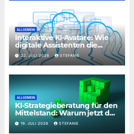
ALLGEMEIN
Interaktive KI-Avatare: Wie
digitale Assistenten die
Kundenkommunikation auf
22. JULI 2026
STEFANIE
ein neues Level heben
ALLGEMEIN
KI-Strategieberatung für den
Mittelstand: Warum jetzt der
richtige Zeitpunkt für eine
19. JULI 2026
STEFANIE
unternehmensweite KI-