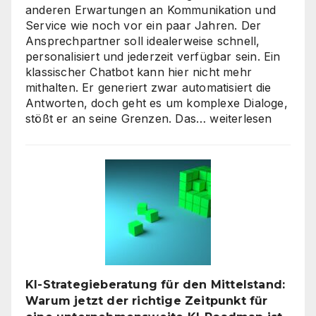
anderen Erwartungen an Kommunikation und
Service wie noch vor ein paar Jahren. Der
Ansprechpartner soll idealerweise schnell,
personalisiert und jederzeit verfügbar sein. Ein
klassischer Chatbot kann hier nicht mehr
mithalten. Er generiert zwar automatisiert die
Antworten, doch geht es um komplexe Dialoge,
Interaktive
stößt er an seine Grenzen. Das…
weiterlesen
KI-
Avatare:
Wie
digitale
Assistenten
die
Kundenkommunikat
auf
ein
neues
KI-Strategieberatung für den Mittelstand:
Level
Warum jetzt der richtige Zeitpunkt für
heben