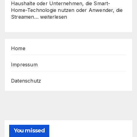
Haushalte oder Unternehmen, die Smart-
Home-Technologie nutzen oder Anwender, die
Sicher,
Streamen…
weiterlesen
schnell,
stabil
–
So
Home
holen
Sie
das
Impressum
Beste
aus
Datenschutz
Ihrem
Router
heraus
You missed