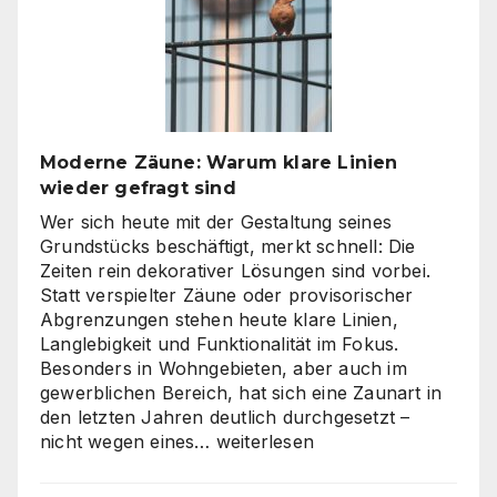
Produktion?
So
finden
Unternehmen
den
richtigen
Moderne Zäune: Warum klare Linien
Weg
wieder gefragt sind
zu
skalierbarem
Wer sich heute mit der Gestaltung seines
Video-
Grundstücks beschäftigt, merkt schnell: Die
Content
Zeiten rein dekorativer Lösungen sind vorbei.
Statt verspielter Zäune oder provisorischer
Abgrenzungen stehen heute klare Linien,
Langlebigkeit und Funktionalität im Fokus.
Besonders in Wohngebieten, aber auch im
gewerblichen Bereich, hat sich eine Zaunart in
den letzten Jahren deutlich durchgesetzt –
Moderne
nicht wegen eines…
weiterlesen
Zäune:
Warum