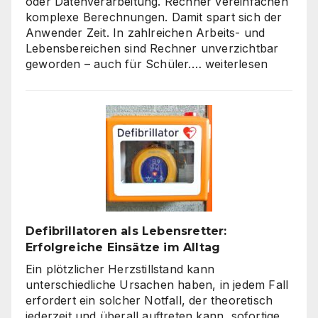
oder Datenverarbeitung. Rechner vereinfachen
komplexe Berechnungen. Damit spart sich der
Anwender Zeit. In zahlreichen Arbeits- und
Lebensbereichen sind Rechner unverzichtbar
Die
geworden – auch für Schüler.…
weiterlesen
Welt
der
Rechner:
Von
Hardware
bis
Online-
Tools
Defibrillatoren als Lebensretter:
Erfolgreiche Einsätze im Alltag
Ein plötzlicher Herzstillstand kann
unterschiedliche Ursachen haben, in jedem Fall
erfordert ein solcher Notfall, der theoretisch
jederzeit und überall auftreten kann, sofortige