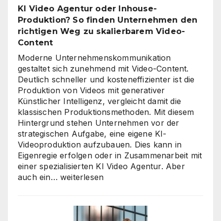
für
KI Video Agentur oder Inhouse-
eine
Produktion? So finden Unternehmen den
unternehmensweite
richtigen Weg zu skalierbarem Video-
KI-
Content
Roadmap
ist
Moderne Unternehmenskommunikation
gestaltet sich zunehmend mit Video-Content.
Deutlich schneller und kosteneffizienter ist die
Produktion von Videos mit generativer
Künstlicher Intelligenz, vergleicht damit die
klassischen Produktionsmethoden. Mit diesem
Hintergrund stehen Unternehmen vor der
strategischen Aufgabe, eine eigene KI-
Videoproduktion aufzubauen. Dies kann in
Eigenregie erfolgen oder in Zusammenarbeit mit
einer spezialisierten KI Video Agentur. Aber
KI
auch ein…
weiterlesen
Video
Agentur
oder
Inhouse-