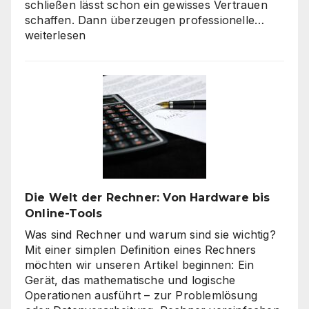
schließen lässt schon ein gewisses Vertrauen
Verbra
schaffen. Dann überzeugen professionelle…
haben
weiterlesen
hohe
Qualitä
beim
Onlines
–
es
geht
nicht
nur
um
Die Welt der Rechner: Von Hardware bis
„billig“
Online-Tools
Was sind Rechner und warum sind sie wichtig?
Mit einer simplen Definition eines Rechners
möchten wir unseren Artikel beginnen: Ein
Gerät, das mathematische und logische
Operationen ausführt – zur Problemlösung