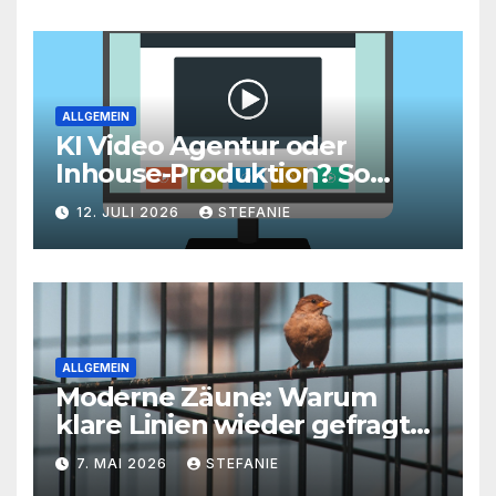
Roadmap ist
ALLGEMEIN
KI Video Agentur oder
Inhouse-Produktion? So
finden Unternehmen den
12. JULI 2026
STEFANIE
richtigen Weg zu
skalierbarem Video-Content
ALLGEMEIN
Moderne Zäune: Warum
klare Linien wieder gefragt
sind
7. MAI 2026
STEFANIE