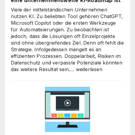
eine unternehmensweite KI-Roadmap ist
Viele der mittelständischen Unternehmen
nutzen KI. Zu beliebten Tool gehören ChatGPT,
Microsoft Copilot oder die ersten Werkzeuge
für Automatisierungen. Zu beobachten ist
jedoch, dass die Lösungen oft Einzelprojekte
sind ohne übergreifendes Ziel. Denn oft fehlt die
Strategie. Infolgedessen mangelt es an
effizienten Prozessen. Doppelarbeit, Risiken im
Datenschutz und verpasste Potenziale könnten
KI-
das weitere Resultat sein.…
weiterlesen
Strategieberatung
für
den
Mittelstand:
Warum
jetzt
der
richtige
Zeitpunkt