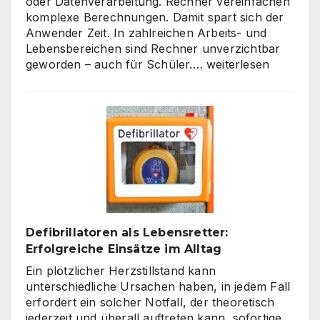
oder Datenverarbeitung. Rechner vereinfachen
komplexe Berechnungen. Damit spart sich der
Anwender Zeit. In zahlreichen Arbeits- und
Lebensbereichen sind Rechner unverzichtbar
Die
geworden – auch für Schüler.…
weiterlesen
Welt
der
Rechner:
Von
Hardware
bis
Online-
Tools
Defibrillatoren als Lebensretter:
Erfolgreiche Einsätze im Alltag
Ein plötzlicher Herzstillstand kann
unterschiedliche Ursachen haben, in jedem Fall
erfordert ein solcher Notfall, der theoretisch
jederzeit und überall auftreten kann, sofortige