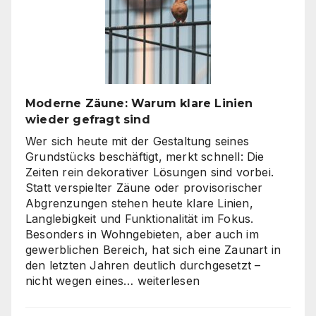
Produktion?
So
finden
Unternehmen
den
richtigen
Moderne Zäune: Warum klare Linien
Weg
wieder gefragt sind
zu
skalierbarem
Wer sich heute mit der Gestaltung seines
Video-
Grundstücks beschäftigt, merkt schnell: Die
Content
Zeiten rein dekorativer Lösungen sind vorbei.
Statt verspielter Zäune oder provisorischer
Abgrenzungen stehen heute klare Linien,
Langlebigkeit und Funktionalität im Fokus.
Besonders in Wohngebieten, aber auch im
gewerblichen Bereich, hat sich eine Zaunart in
den letzten Jahren deutlich durchgesetzt –
Moderne
nicht wegen eines…
weiterlesen
Zäune:
Warum