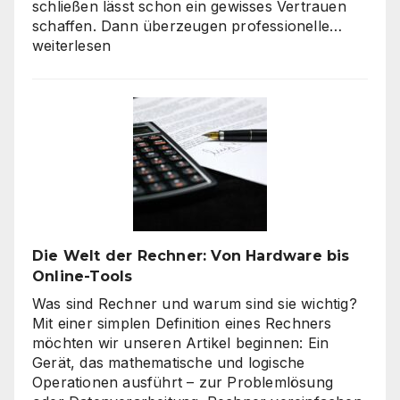
schließen lässt schon ein gewisses Vertrauen
Verbra
schaffen. Dann überzeugen professionelle…
haben
weiterlesen
hohe
Qualitä
beim
Onlines
–
es
geht
nicht
nur
um
Die Welt der Rechner: Von Hardware bis
„billig“
Online-Tools
Was sind Rechner und warum sind sie wichtig?
Mit einer simplen Definition eines Rechners
möchten wir unseren Artikel beginnen: Ein
Gerät, das mathematische und logische
Operationen ausführt – zur Problemlösung