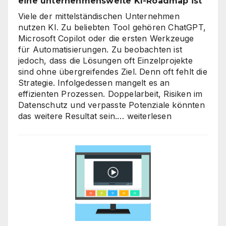
eine unternehmensweite KI-Roadmap ist
Viele der mittelständischen Unternehmen
nutzen KI. Zu beliebten Tool gehören ChatGPT,
Microsoft Copilot oder die ersten Werkzeuge
für Automatisierungen. Zu beobachten ist
jedoch, dass die Lösungen oft Einzelprojekte
sind ohne übergreifendes Ziel. Denn oft fehlt die
Strategie. Infolgedessen mangelt es an
effizienten Prozessen. Doppelarbeit, Risiken im
Datenschutz und verpasste Potenziale könnten
KI-
das weitere Resultat sein.…
weiterlesen
Strategieberatung
für
den
Mittelstand:
Warum
jetzt
der
richtige
Zeitpunkt