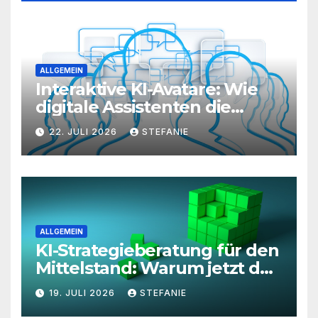
ALLGEMEIN
Interaktive KI-Avatare: Wie
digitale Assistenten die
Kundenkommunikation auf
22. JULI 2026
STEFANIE
ein neues Level heben
ALLGEMEIN
KI-Strategieberatung für den
Mittelstand: Warum jetzt der
richtige Zeitpunkt für eine
19. JULI 2026
STEFANIE
unternehmensweite KI-