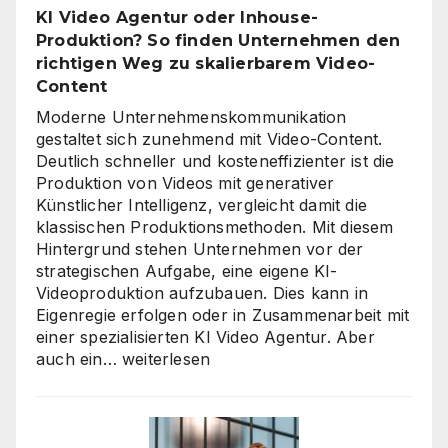
für
KI Video Agentur oder Inhouse-
eine
Produktion? So finden Unternehmen den
unternehmensweite
richtigen Weg zu skalierbarem Video-
KI-
Content
Roadmap
ist
Moderne Unternehmenskommunikation
gestaltet sich zunehmend mit Video-Content.
Deutlich schneller und kosteneffizienter ist die
Produktion von Videos mit generativer
Künstlicher Intelligenz, vergleicht damit die
klassischen Produktionsmethoden. Mit diesem
Hintergrund stehen Unternehmen vor der
strategischen Aufgabe, eine eigene KI-
Videoproduktion aufzubauen. Dies kann in
Eigenregie erfolgen oder in Zusammenarbeit mit
einer spezialisierten KI Video Agentur. Aber
KI
auch ein…
weiterlesen
Video
Agentur
oder
Inhouse-