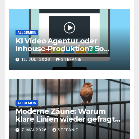
Roadmap ist
ALLGEMEIN
KI Video Agentur oder
Inhouse-Produktion? So
finden Unternehmen den
12. JULI 2026
STEFANIE
richtigen Weg zu
skalierbarem Video-Content
ALLGEMEIN
Moderne Zäune: Warum
klare Linien wieder gefragt
sind
7. MAI 2026
STEFANIE