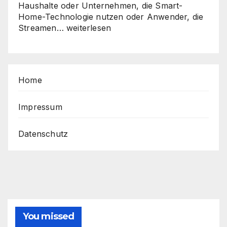
Haushalte oder Unternehmen, die Smart-
Home-Technologie nutzen oder Anwender, die
Sicher,
Streamen…
weiterlesen
schnell,
stabil
–
So
Home
holen
Sie
das
Impressum
Beste
aus
Datenschutz
Ihrem
Router
heraus
You missed