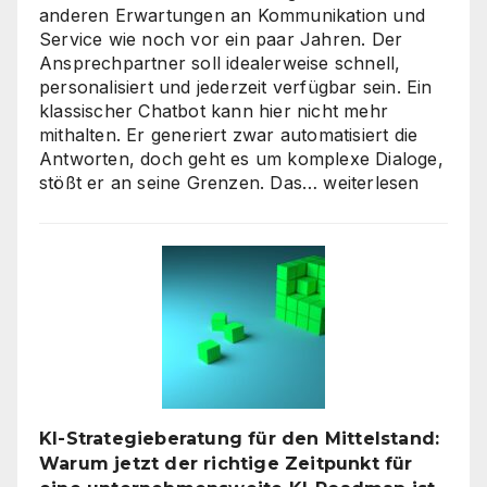
anderen Erwartungen an Kommunikation und
Service wie noch vor ein paar Jahren. Der
Ansprechpartner soll idealerweise schnell,
personalisiert und jederzeit verfügbar sein. Ein
klassischer Chatbot kann hier nicht mehr
mithalten. Er generiert zwar automatisiert die
Antworten, doch geht es um komplexe Dialoge,
Interaktive
stößt er an seine Grenzen. Das…
weiterlesen
KI-
Avatare:
Wie
digitale
Assistenten
die
Kundenkommunikat
auf
ein
neues
KI-Strategieberatung für den Mittelstand:
Level
Warum jetzt der richtige Zeitpunkt für
heben