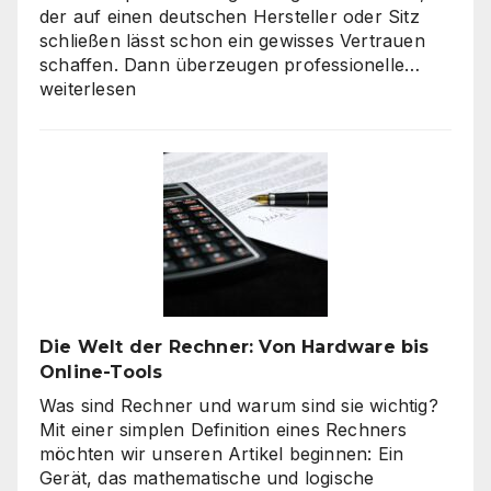
der auf einen deutschen Hersteller oder Sitz
schließen lässt schon ein gewisses Vertrauen
Verbra
schaffen. Dann überzeugen professionelle…
haben
weiterlesen
hohe
Qualitä
beim
Onlines
–
es
geht
nicht
nur
um
Die Welt der Rechner: Von Hardware bis
„billig“
Online-Tools
Was sind Rechner und warum sind sie wichtig?
Mit einer simplen Definition eines Rechners
möchten wir unseren Artikel beginnen: Ein
Gerät, das mathematische und logische