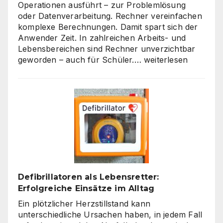
Operationen ausführt – zur Problemlösung
oder Datenverarbeitung. Rechner vereinfachen
komplexe Berechnungen. Damit spart sich der
Anwender Zeit. In zahlreichen Arbeits- und
Lebensbereichen sind Rechner unverzichtbar
Die
geworden – auch für Schüler.…
weiterlesen
Welt
der
Rechner:
Von
Hardware
bis
Online-
Tools
Defibrillatoren als Lebensretter:
Erfolgreiche Einsätze im Alltag
Ein plötzlicher Herzstillstand kann
unterschiedliche Ursachen haben, in jedem Fall