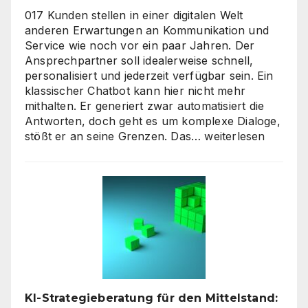
017 Kunden stellen in einer digitalen Welt
anderen Erwartungen an Kommunikation und
Service wie noch vor ein paar Jahren. Der
Ansprechpartner soll idealerweise schnell,
personalisiert und jederzeit verfügbar sein. Ein
klassischer Chatbot kann hier nicht mehr
mithalten. Er generiert zwar automatisiert die
Antworten, doch geht es um komplexe Dialoge,
Interaktive
stößt er an seine Grenzen. Das…
weiterlesen
KI-
Avatare:
Wie
digitale
Assistenten
die
Kundenkommunikat
auf
ein
neues
KI-Strategieberatung für den Mittelstand:
Level