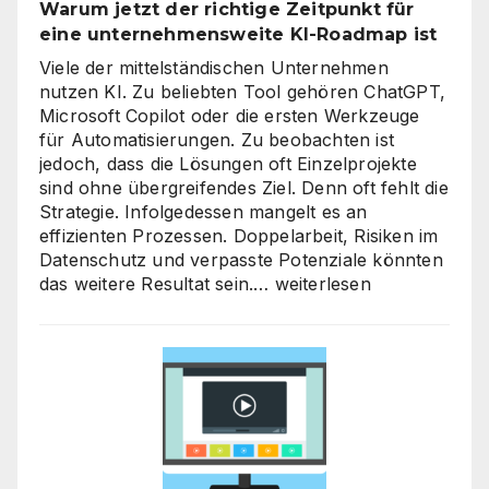
Warum jetzt der richtige Zeitpunkt für
heben
eine unternehmensweite KI-Roadmap ist
Viele der mittelständischen Unternehmen
nutzen KI. Zu beliebten Tool gehören ChatGPT,
Microsoft Copilot oder die ersten Werkzeuge
für Automatisierungen. Zu beobachten ist
jedoch, dass die Lösungen oft Einzelprojekte
sind ohne übergreifendes Ziel. Denn oft fehlt die
Strategie. Infolgedessen mangelt es an
effizienten Prozessen. Doppelarbeit, Risiken im
Datenschutz und verpasste Potenziale könnten
KI-
das weitere Resultat sein.…
weiterlesen
Strategieberatung
für
den
Mittelstand:
Warum
jetzt
der
richtige