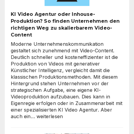
Zeitpunkt
für
KI Video Agentur oder Inhouse-
eine
Produktion? So finden Unternehmen den
unternehmensweite
richtigen Weg zu skalierbarem Video-
KI-
Content
Roadmap
ist
Moderne Unternehmenskommunikation
gestaltet sich zunehmend mit Video-Content.
Deutlich schneller und kosteneffizienter ist die
Produktion von Videos mit generativer
Künstlicher Intelligenz, vergleicht damit die
klassischen Produktionsmethoden. Mit diesem
Hintergrund stehen Unternehmen vor der
strategischen Aufgabe, eine eigene KI-
Videoproduktion aufzubauen. Dies kann in
Eigenregie erfolgen oder in Zusammenarbeit mit
einer spezialisierten KI Video Agentur. Aber
KI
auch ein…
weiterlesen
Video
Agentur