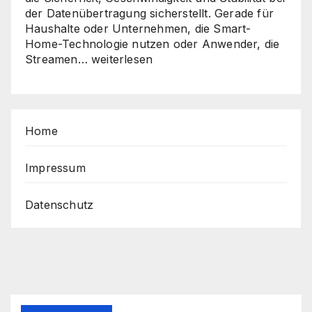
der Datenübertragung sicherstellt. Gerade für
Haushalte oder Unternehmen, die Smart-
Home-Technologie nutzen oder Anwender, die
Sicher,
Streamen…
weiterlesen
schnell,
stabil
–
So
Home
holen
Sie
das
Impressum
Beste
aus
Datenschutz
Ihrem
Router
heraus