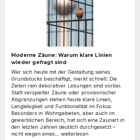
oder
Inhouse-
Produktion?
So
finden
Unternehmen
den
richtigen
Moderne Zäune: Warum klare Linien
Weg
wieder gefragt sind
zu
skalierbarem
Wer sich heute mit der Gestaltung seines
Video-
Grundstücks beschäftigt, merkt schnell: Die
Content
Zeiten rein dekorativer Lösungen sind vorbei.
Statt verspielter Zäune oder provisorischer
Abgrenzungen stehen heute klare Linien,
Langlebigkeit und Funktionalität im Fokus.
Besonders in Wohngebieten, aber auch im
gewerblichen Bereich, hat sich eine Zaunart in
den letzten Jahren deutlich durchgesetzt –
Moderne
nicht wegen eines…
weiterlesen