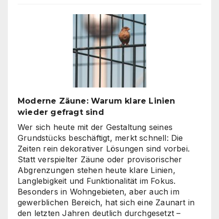
Agentur
oder
Inhouse-
Produktion?
So
finden
Unternehmen
den
richtigen
Moderne Zäune: Warum klare Linien
Weg
wieder gefragt sind
zu
skalierbarem
Wer sich heute mit der Gestaltung seines
Video-
Grundstücks beschäftigt, merkt schnell: Die
Content
Zeiten rein dekorativer Lösungen sind vorbei.
Statt verspielter Zäune oder provisorischer
Abgrenzungen stehen heute klare Linien,
Langlebigkeit und Funktionalität im Fokus.
Besonders in Wohngebieten, aber auch im
gewerblichen Bereich, hat sich eine Zaunart in
den letzten Jahren deutlich durchgesetzt –