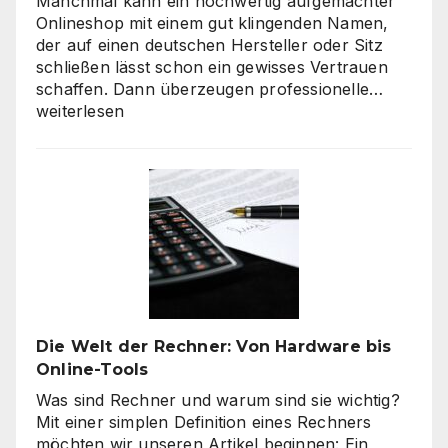
Manchmal kann ein hochwertig aufgemachter
Onlineshop mit einem gut klingenden Namen,
der auf einen deutschen Hersteller oder Sitz
schließen lässt schon ein gewisses Vertrauen
Verbra
schaffen. Dann überzeugen professionelle…
haben
weiterlesen
hohe
Qualitä
beim
Onlines
–
es
geht
nicht
nur
um
Die Welt der Rechner: Von Hardware bis
„billig“
Online-Tools
Was sind Rechner und warum sind sie wichtig?
Mit einer simplen Definition eines Rechners
möchten wir unseren Artikel beginnen: Ein