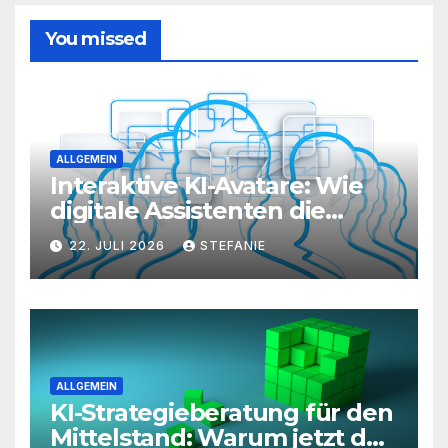
You missed
ALLGEMEIN
Interaktive KI-Avatare: Wie
digitale Assistenten die
Kundenkommunikation auf
22. JULI 2026
STEFANIE
ein neues Level heben
ALLGEMEIN
KI-Strategieberatung für den
Mittelstand: Warum jetzt der