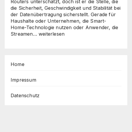
Routers unterschätzt, doch ist er die Stelle, die
die Sicherheit, Geschwindigkeit und Stabilität bei
der Datenübertragung sicherstellt. Gerade für
Haushalte oder Unternehmen, die Smart-
Home-Technologie nutzen oder Anwender, die
Sicher,
Streamen…
weiterlesen
schnell,
stabil
–
So
Home
holen
Sie
das
Impressum
Beste
aus
Datenschutz
Ihrem
Router
heraus