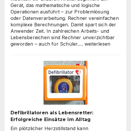
Gerät, das mathematische und logische
Operationen ausführt – zur Problemlösung
oder Datenverarbeitung. Rechner vereinfachen
komplexe Berechnungen. Damit spart sich der
Anwender Zeit. In zahlreichen Arbeits- und
Lebensbereichen sind Rechner unverzichtbar
Die
geworden – auch für Schüler.…
weiterlesen
Welt
der
Rechner:
Von
Hardware
bis
Online-
Tools
Defibrillatoren als Lebensretter:
Erfolgreiche Einsätze im Alltag
Ein plötzlicher Herzstillstand kann