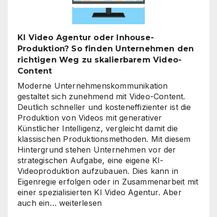
richtige
Zeitpunkt
für
KI Video Agentur oder Inhouse-
eine
Produktion? So finden Unternehmen den
unternehmensweite
richtigen Weg zu skalierbarem Video-
KI-
Content
Roadmap
ist
Moderne Unternehmenskommunikation
gestaltet sich zunehmend mit Video-Content.
Deutlich schneller und kosteneffizienter ist die
Produktion von Videos mit generativer
Künstlicher Intelligenz, vergleicht damit die
klassischen Produktionsmethoden. Mit diesem
Hintergrund stehen Unternehmen vor der
strategischen Aufgabe, eine eigene KI-
Videoproduktion aufzubauen. Dies kann in
Eigenregie erfolgen oder in Zusammenarbeit mit
einer spezialisierten KI Video Agentur. Aber
KI
auch ein…
weiterlesen
Video