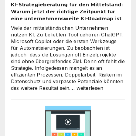
KI-Strategieberatung für den Mittelstand:
Level
Warum jetzt der richtige Zeitpunkt für
heben
eine unternehmensweite KI-Roadmap ist
Viele der mittelständischen Unternehmen
nutzen KI. Zu beliebten Tool gehören ChatGPT,
Microsoft Copilot oder die ersten Werkzeuge
für Automatisierungen. Zu beobachten ist
jedoch, dass die Lösungen oft Einzelprojekte
sind ohne übergreifendes Ziel. Denn oft fehlt die
Strategie. Infolgedessen mangelt es an
effizienten Prozessen. Doppelarbeit, Risiken im
Datenschutz und verpasste Potenziale könnten
KI-
das weitere Resultat sein.…
weiterlesen
Strategieberatung
für
den
Mittelstand:
Warum
jetzt
der