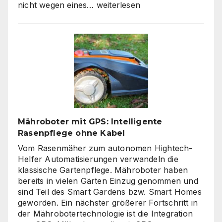
Moderne
nicht wegen eines…
weiterlesen
Zäune:
Warum
klare
Linien
wieder
gefragt
sind
Mähroboter mit GPS: Intelligente
Rasenpflege ohne Kabel
Vom Rasenmäher zum autonomen Hightech-
Helfer Automatisierungen verwandeln die
klassische Gartenpflege. Mähroboter haben
bereits in vielen Gärten Einzug genommen und
sind Teil des Smart Gardens bzw. Smart Homes
geworden. Ein nächster größerer Fortschritt in
der Mährobotertechnologie ist die Integration