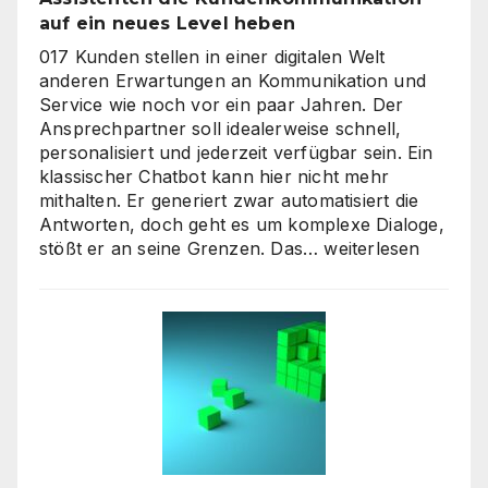
auf ein neues Level heben
017 Kunden stellen in einer digitalen Welt
anderen Erwartungen an Kommunikation und
Service wie noch vor ein paar Jahren. Der
Ansprechpartner soll idealerweise schnell,
personalisiert und jederzeit verfügbar sein. Ein
klassischer Chatbot kann hier nicht mehr
mithalten. Er generiert zwar automatisiert die
Antworten, doch geht es um komplexe Dialoge,
Interaktive
stößt er an seine Grenzen. Das…
weiterlesen
KI-
Avatare:
Wie
digitale
Assistenten
die
Kundenkommunikat
auf
ein
neues