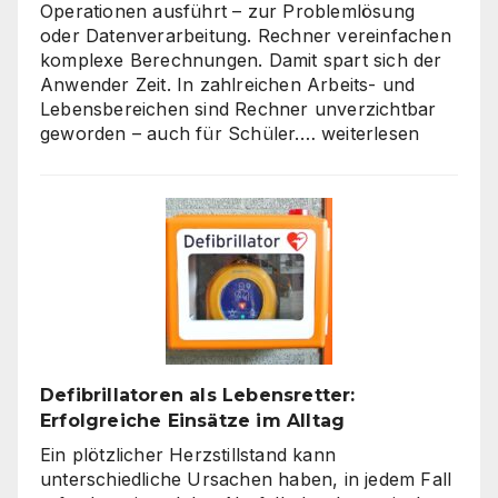
Operationen ausführt – zur Problemlösung
oder Datenverarbeitung. Rechner vereinfachen
komplexe Berechnungen. Damit spart sich der
Anwender Zeit. In zahlreichen Arbeits- und
Lebensbereichen sind Rechner unverzichtbar
Die
geworden – auch für Schüler.…
weiterlesen
Welt
der
Rechner:
Von
Hardware
bis
Online-
Tools
Defibrillatoren als Lebensretter:
Erfolgreiche Einsätze im Alltag
Ein plötzlicher Herzstillstand kann
unterschiedliche Ursachen haben, in jedem Fall