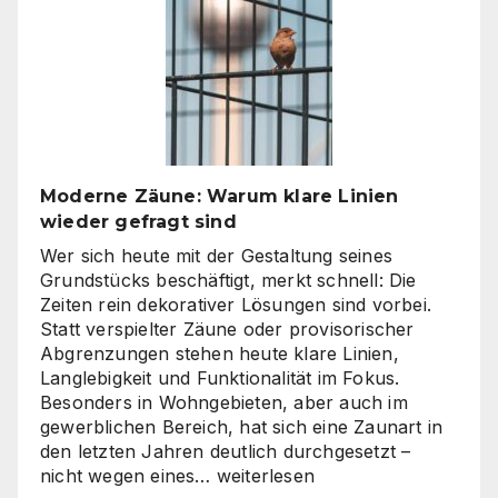
oder
Inhouse-
Produktion?
So
finden
Unternehmen
den
richtigen
Moderne Zäune: Warum klare Linien
Weg
wieder gefragt sind
zu
skalierbarem
Wer sich heute mit der Gestaltung seines
Video-
Grundstücks beschäftigt, merkt schnell: Die
Content
Zeiten rein dekorativer Lösungen sind vorbei.
Statt verspielter Zäune oder provisorischer
Abgrenzungen stehen heute klare Linien,
Langlebigkeit und Funktionalität im Fokus.
Besonders in Wohngebieten, aber auch im
gewerblichen Bereich, hat sich eine Zaunart in
den letzten Jahren deutlich durchgesetzt –
Moderne
nicht wegen eines…
weiterlesen