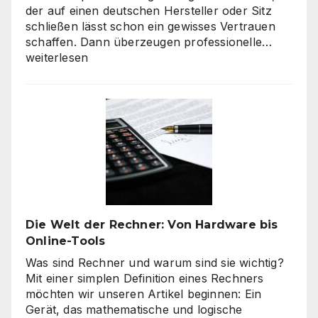
der auf einen deutschen Hersteller oder Sitz
schließen lässt schon ein gewisses Vertrauen
Verbra
schaffen. Dann überzeugen professionelle…
haben
weiterlesen
hohe
Qualitä
beim
Onlines
–
es
geht
nicht
nur
um
Die Welt der Rechner: Von Hardware bis
„billig“
Online-Tools
Was sind Rechner und warum sind sie wichtig?
Mit einer simplen Definition eines Rechners
möchten wir unseren Artikel beginnen: Ein
Gerät, das mathematische und logische