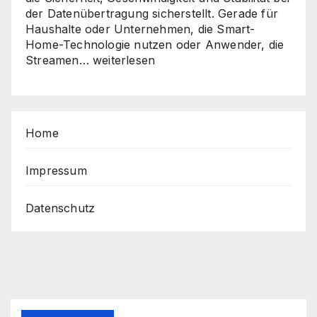
der Datenübertragung sicherstellt. Gerade für
Haushalte oder Unternehmen, die Smart-
Home-Technologie nutzen oder Anwender, die
Sicher,
Streamen…
weiterlesen
schnell,
stabil
–
So
Home
holen
Sie
das
Impressum
Beste
aus
Datenschutz
Ihrem
Router
heraus