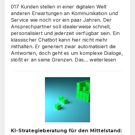
017 Kunden stellen in einer digitalen Welt
anderen Erwartungen an Kommunikation und
Service wie noch vor ein paar Jahren. Der
Ansprechpartner soll idealerweise schnell,
personalisiert und jederzeit verfügbar sein. Ein
klassischer Chatbot kann hier nicht mehr
mithalten. Er generiert zwar automatisiert die
Antworten, doch geht es um komplexe Dialoge,
Interaktive
stößt er an seine Grenzen. Das…
weiterlesen
KI-
Avatare:
Wie
digitale
Assistenten
die
Kundenkommunikat
auf
ein
neues
KI-Strategieberatung für den Mittelstand:
Level