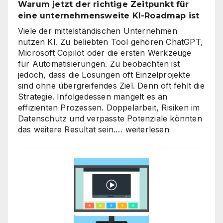
Warum jetzt der richtige Zeitpunkt für
heben
eine unternehmensweite KI-Roadmap ist
Viele der mittelständischen Unternehmen
nutzen KI. Zu beliebten Tool gehören ChatGPT,
Microsoft Copilot oder die ersten Werkzeuge
für Automatisierungen. Zu beobachten ist
jedoch, dass die Lösungen oft Einzelprojekte
sind ohne übergreifendes Ziel. Denn oft fehlt die
Strategie. Infolgedessen mangelt es an
effizienten Prozessen. Doppelarbeit, Risiken im
Datenschutz und verpasste Potenziale könnten
KI-
das weitere Resultat sein.…
weiterlesen
Strategieberatung
für
den
Mittelstand:
Warum
jetzt
der
richtige