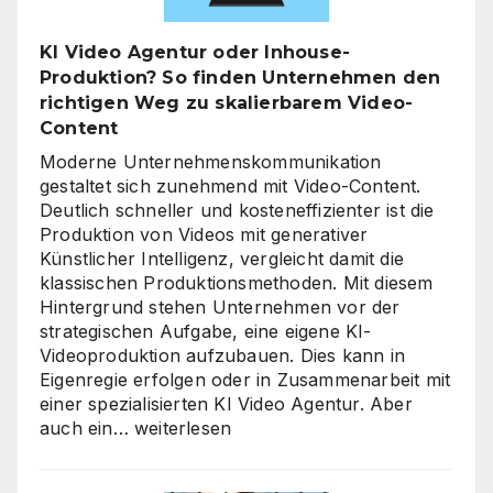
Zeitpunkt
für
KI Video Agentur oder Inhouse-
eine
Produktion? So finden Unternehmen den
unternehmensweite
richtigen Weg zu skalierbarem Video-
KI-
Content
Roadmap
ist
Moderne Unternehmenskommunikation
gestaltet sich zunehmend mit Video-Content.
Deutlich schneller und kosteneffizienter ist die
Produktion von Videos mit generativer
Künstlicher Intelligenz, vergleicht damit die
klassischen Produktionsmethoden. Mit diesem
Hintergrund stehen Unternehmen vor der
strategischen Aufgabe, eine eigene KI-
Videoproduktion aufzubauen. Dies kann in
Eigenregie erfolgen oder in Zusammenarbeit mit
einer spezialisierten KI Video Agentur. Aber
KI
auch ein…
weiterlesen
Video
Agentur