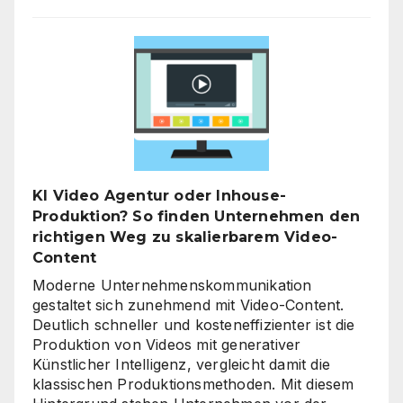
Strategieberatung
für
den
Mittelstand:
Warum
jetzt
der
richtige
Zeitpunkt
für
KI Video Agentur oder Inhouse-
eine
Produktion? So finden Unternehmen den
unternehmensweite
richtigen Weg zu skalierbarem Video-
KI-
Content
Roadmap
ist
Moderne Unternehmenskommunikation
gestaltet sich zunehmend mit Video-Content.
Deutlich schneller und kosteneffizienter ist die
Produktion von Videos mit generativer
Künstlicher Intelligenz, vergleicht damit die
klassischen Produktionsmethoden. Mit diesem