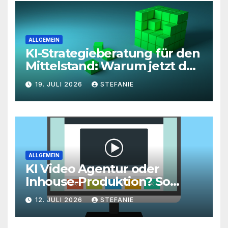
ALLGEMEIN
KI-Strategieberatung für den
Mittelstand: Warum jetzt der
richtige Zeitpunkt für eine
19. JULI 2026
STEFANIE
unternehmensweite KI-
Roadmap ist
ALLGEMEIN
KI Video Agentur oder
Inhouse-Produktion? So
finden Unternehmen den
12. JULI 2026
STEFANIE
richtigen Weg zu
skalierbarem Video-Content