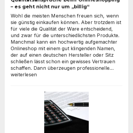
– es geht nicht nur um „billig“
Wohl die meisten Menschen freuen sich, wenn
sie günstig einkaufen können. Aber trotzdem ist
für viele die Qualität der Ware entscheidend,
und zwar für die unterschiedlichsten Produkte.
Manchmal kann ein hochwertig aufgemachter
Onlineshop mit einem gut klingenden Namen,
der auf einen deutschen Hersteller oder Sitz
schließen lässt schon ein gewisses Vertrauen
Verbra
schaffen. Dann überzeugen professionelle…
haben
weiterlesen
hohe
Qualitä
beim
Onlines
–
es
geht
nicht