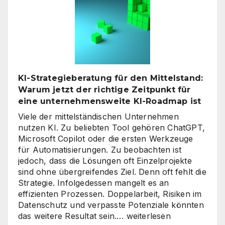
digitale
Assistenten
die
Kundenkommunikat
auf
ein
neues
KI-Strategieberatung für den Mittelstand:
Level
Warum jetzt der richtige Zeitpunkt für
heben
eine unternehmensweite KI-Roadmap ist
Viele der mittelständischen Unternehmen
nutzen KI. Zu beliebten Tool gehören ChatGPT,
Microsoft Copilot oder die ersten Werkzeuge
für Automatisierungen. Zu beobachten ist
jedoch, dass die Lösungen oft Einzelprojekte
sind ohne übergreifendes Ziel. Denn oft fehlt die
Strategie. Infolgedessen mangelt es an
effizienten Prozessen. Doppelarbeit, Risiken im
Datenschutz und verpasste Potenziale könnten
KI-
das weitere Resultat sein.…
weiterlesen