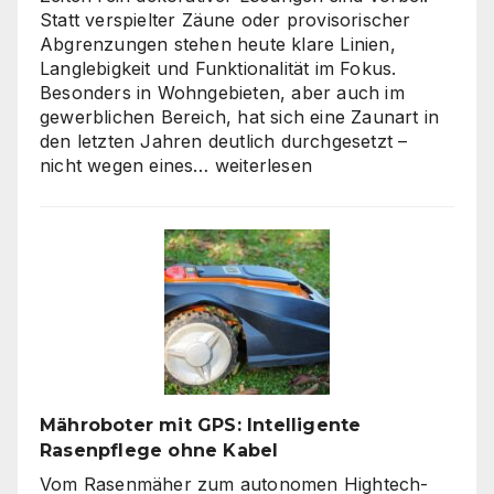
Statt verspielter Zäune oder provisorischer
Abgrenzungen stehen heute klare Linien,
Langlebigkeit und Funktionalität im Fokus.
Besonders in Wohngebieten, aber auch im
gewerblichen Bereich, hat sich eine Zaunart in
den letzten Jahren deutlich durchgesetzt –
Moderne
nicht wegen eines…
weiterlesen
Zäune:
Warum
klare
Linien
wieder
gefragt
sind
Mähroboter mit GPS: Intelligente
Rasenpflege ohne Kabel
Vom Rasenmäher zum autonomen Hightech-