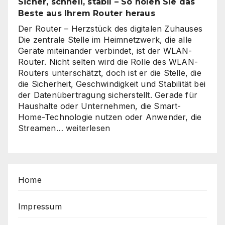
Sicher, schnell, stabil – So holen Sie das
Beste aus Ihrem Router heraus
Der Router – Herzstück des digitalen Zuhauses
Die zentrale Stelle im Heimnetzwerk, die alle
Geräte miteinander verbindet, ist der WLAN-
Router. Nicht selten wird die Rolle des WLAN-
Routers unterschätzt, doch ist er die Stelle, die
die Sicherheit, Geschwindigkeit und Stabilität bei
der Datenübertragung sicherstellt. Gerade für
Haushalte oder Unternehmen, die Smart-
Home-Technologie nutzen oder Anwender, die
Sicher,
Streamen…
weiterlesen
schnell,
stabil
–
So
Home
holen
Sie
das
Impressum
Beste