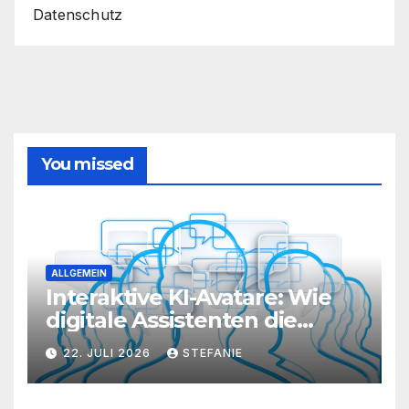
aus
Datenschutz
Ihrem
Router
heraus
You missed
ALLGEMEIN
Interaktive KI-Avatare: Wie
digitale Assistenten die
Kundenkommunikation auf
22. JULI 2026
STEFANIE
ein neues Level heben