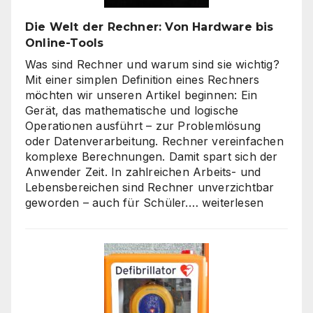
nur
um
Die Welt der Rechner: Von Hardware bis
„billig“
Online-Tools
Was sind Rechner und warum sind sie wichtig?
Mit einer simplen Definition eines Rechners
möchten wir unseren Artikel beginnen: Ein
Gerät, das mathematische und logische
Operationen ausführt – zur Problemlösung
oder Datenverarbeitung. Rechner vereinfachen
komplexe Berechnungen. Damit spart sich der
Anwender Zeit. In zahlreichen Arbeits- und
Lebensbereichen sind Rechner unverzichtbar
Die
geworden – auch für Schüler.…
weiterlesen
Welt
der
Rechner:
Von
Hardware
bis
Online-