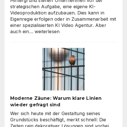
Hintergrund stehen Unternehmen vor der
strategischen Aufgabe, eine eigene KI-
Videoproduktion aufzubauen. Dies kann in
Eigenregie erfolgen oder in Zusammenarbeit mit
einer spezialisierten KI Video Agentur. Aber
KI
auch ein…
weiterlesen
Video
Agentur
oder
Inhouse-
Produktion?
So
finden
Unternehmen
den
richtigen
Moderne Zäune: Warum klare Linien
Weg
wieder gefragt sind
zu
skalierbarem
Wer sich heute mit der Gestaltung seines
Video-
Grundstücks beschäftigt, merkt schnell: Die
Content
Zeiten rein dekorativer Lösungen sind vorbei.