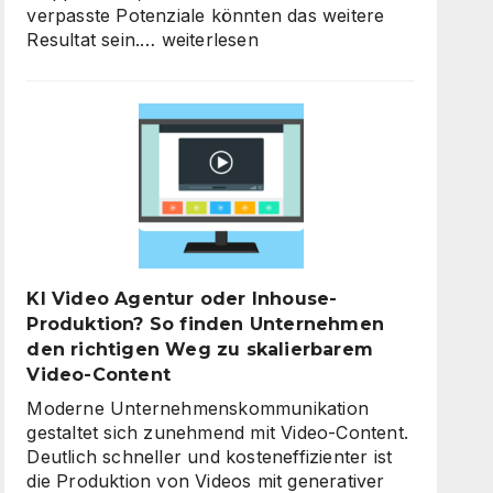
verpasste Potenziale könnten das weitere
KI-
Resultat sein.…
weiterlesen
Strategieberatung
für
den
Mittelstand:
Warum
jetzt
der
richtige
Zeitpunkt
für
KI Video Agentur oder Inhouse-
eine
Produktion? So finden Unternehmen
unternehmensweite
den richtigen Weg zu skalierbarem
KI-
Video-Content
Roadmap
ist
Moderne Unternehmenskommunikation
gestaltet sich zunehmend mit Video-Content.
Deutlich schneller und kosteneffizienter ist
die Produktion von Videos mit generativer