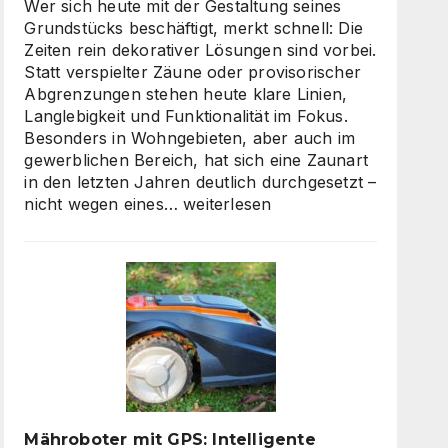
skalierbarem
Wer sich heute mit der Gestaltung seines
Video-
Grundstücks beschäftigt, merkt schnell: Die
Content
Zeiten rein dekorativer Lösungen sind vorbei.
Statt verspielter Zäune oder provisorischer
Abgrenzungen stehen heute klare Linien,
Langlebigkeit und Funktionalität im Fokus.
Besonders in Wohngebieten, aber auch im
gewerblichen Bereich, hat sich eine Zaunart
in den letzten Jahren deutlich durchgesetzt –
Moderne
nicht wegen eines…
weiterlesen
Zäune:
Warum
klare
Linien
wieder
gefragt
sind
Mähroboter mit GPS: Intelligente