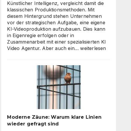
Künstlicher Intelligenz, vergleicht damit die
klassischen Produktionsmethoden. Mit
diesem Hintergrund stehen Unternehmen
vor der strategischen Aufgabe, eine eigene
KI-Videoproduktion aufzubauen. Dies kann
in Eigenregie erfolgen oder in
Zusammenarbeit mit einer spezialisierten KI
KI
Video Agentur. Aber auch ein…
weiterlesen
Video
Agentur
oder
Inhouse-
Produktion?
So
finden
Unternehmen
den
richtigen
Moderne Zäune: Warum klare Linien
Weg
wieder gefragt sind
zu