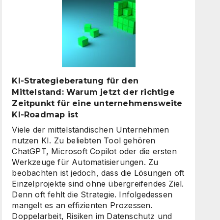
digitale
Assistenten
die
Kundenkommunikation
auf
ein
neues
KI-Strategieberatung für den
Level
Mittelstand: Warum jetzt der richtige
heben
Zeitpunkt für eine unternehmensweite
KI-Roadmap ist
Viele der mittelständischen Unternehmen
nutzen KI. Zu beliebten Tool gehören
ChatGPT, Microsoft Copilot oder die ersten
Werkzeuge für Automatisierungen. Zu
beobachten ist jedoch, dass die Lösungen oft
Einzelprojekte sind ohne übergreifendes Ziel.
Denn oft fehlt die Strategie. Infolgedessen
mangelt es an effizienten Prozessen.
Doppelarbeit, Risiken im Datenschutz und