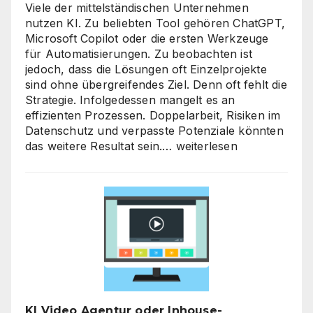
Viele der mittelständischen Unternehmen
nutzen KI. Zu beliebten Tool gehören ChatGPT,
Microsoft Copilot oder die ersten Werkzeuge
für Automatisierungen. Zu beobachten ist
jedoch, dass die Lösungen oft Einzelprojekte
sind ohne übergreifendes Ziel. Denn oft fehlt die
Strategie. Infolgedessen mangelt es an
effizienten Prozessen. Doppelarbeit, Risiken im
Datenschutz und verpasste Potenziale könnten
KI-
das weitere Resultat sein.…
weiterlesen
Strategieberatung
für
den
Mittelstand:
Warum
jetzt
der
richtige
Zeitpunkt
für
KI Video Agentur oder Inhouse-