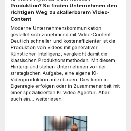
eine
Produktion? So finden Unternehmen den
unternehmensweite
richtigen Weg zu skalierbarem Video-
KI-
Content
Roadmap
ist
Moderne Unternehmenskommunikation
gestaltet sich zunehmend mit Video-Content.
Deutlich schneller und kosteneffizienter ist die
Produktion von Videos mit generativer
Künstlicher Intelligenz, vergleicht damit die
klassischen Produktionsmethoden. Mit diesem
Hintergrund stehen Unternehmen vor der
strategischen Aufgabe, eine eigene KI-
Videoproduktion aufzubauen. Dies kann in
Eigenregie erfolgen oder in Zusammenarbeit mit
einer spezialisierten KI Video Agentur. Aber
KI
auch ein…
weiterlesen
Video
Agentur
oder
Inhouse-
Produktion?