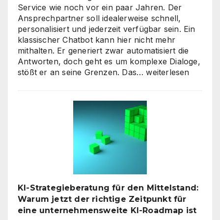
Service wie noch vor ein paar Jahren. Der
Ansprechpartner soll idealerweise schnell,
personalisiert und jederzeit verfügbar sein. Ein
klassischer Chatbot kann hier nicht mehr
mithalten. Er generiert zwar automatisiert die
Antworten, doch geht es um komplexe Dialoge,
Interaktive
stößt er an seine Grenzen. Das…
weiterlesen
KI-
Avatare:
Wie
digitale
Assistenten
die
Kundenkommunikat
auf
ein
neues
KI-Strategieberatung für den Mittelstand:
Level
Warum jetzt der richtige Zeitpunkt für
heben
eine unternehmensweite KI-Roadmap ist