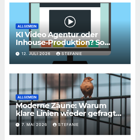
ALLGEMEIN
KI Video Agentur oder
Inhouse-Produktion? So
finden Unternehmen den
12. JULI 2026
STEFANIE
richtigen Weg zu
skalierbarem Video-Content
ALLGEMEIN
Moderne Zäune: Warum
klare Linien wieder gefragt
sind
7. MAI 2026
STEFANIE