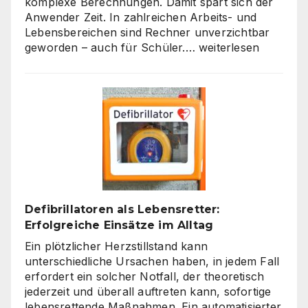
komplexe Berechnungen. Damit spart sich der
Anwender Zeit. In zahlreichen Arbeits- und
Lebensbereichen sind Rechner unverzichtbar
Die
geworden – auch für Schüler.…
weiterlesen
Welt
der
Rechner:
Von
Hardware
bis
Online-
Tools
Defibrillatoren als Lebensretter:
Erfolgreiche Einsätze im Alltag
Ein plötzlicher Herzstillstand kann
unterschiedliche Ursachen haben, in jedem Fall
erfordert ein solcher Notfall, der theoretisch
jederzeit und überall auftreten kann, sofortige
lebensrettende Maßnahmen. Ein automatisierter