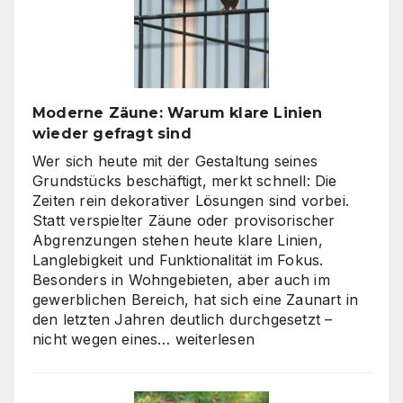
So
finden
Unternehmen
den
richtigen
Moderne Zäune: Warum klare Linien
Weg
wieder gefragt sind
zu
skalierbarem
Wer sich heute mit der Gestaltung seines
Video-
Grundstücks beschäftigt, merkt schnell: Die
Content
Zeiten rein dekorativer Lösungen sind vorbei.
Statt verspielter Zäune oder provisorischer
Abgrenzungen stehen heute klare Linien,
Langlebigkeit und Funktionalität im Fokus.
Besonders in Wohngebieten, aber auch im
gewerblichen Bereich, hat sich eine Zaunart in
den letzten Jahren deutlich durchgesetzt –
Moderne
nicht wegen eines…
weiterlesen
Zäune:
Warum
klare