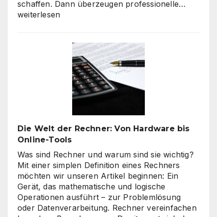
Verbra
schaffen. Dann überzeugen professionelle…
haben
weiterlesen
hohe
Qualitä
beim
Onlines
–
es
geht
nicht
nur
um
Die Welt der Rechner: Von Hardware bis
„billig“
Online-Tools
Was sind Rechner und warum sind sie wichtig?
Mit einer simplen Definition eines Rechners
möchten wir unseren Artikel beginnen: Ein
Gerät, das mathematische und logische
Operationen ausführt – zur Problemlösung
oder Datenverarbeitung. Rechner vereinfachen