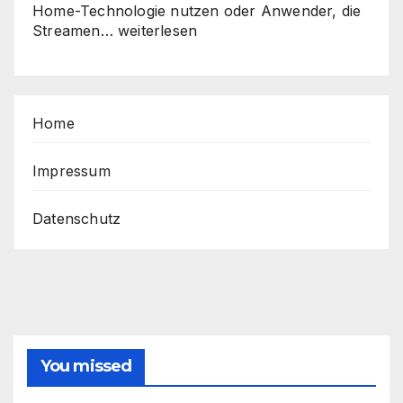
Home-Technologie nutzen oder Anwender, die
Sicher,
Streamen…
weiterlesen
schnell,
stabil
–
So
Home
holen
Sie
das
Impressum
Beste
aus
Datenschutz
Ihrem
Router
heraus
You missed