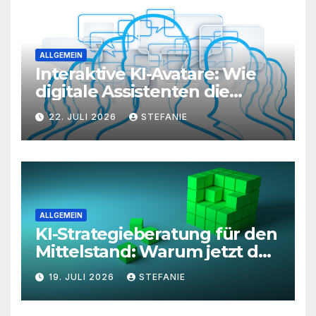
ALLGEMEIN
Interaktive KI-Avatare: Wie
digitale Assistenten die
Kundenkommunikation auf
22. JULI 2026
STEFANIE
ein neues Level heben
ALLGEMEIN
KI-Strategieberatung für den
Mittelstand: Warum jetzt der
richtige Zeitpunkt für eine
19. JULI 2026
STEFANIE
unternehmensweite KI-
Roadmap ist