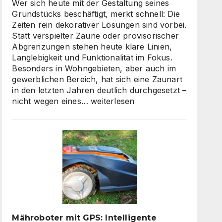
skalierbarem
Wer sich heute mit der Gestaltung seines
Video-
Grundstücks beschäftigt, merkt schnell: Die
Content
Zeiten rein dekorativer Lösungen sind vorbei.
Statt verspielter Zäune oder provisorischer
Abgrenzungen stehen heute klare Linien,
Langlebigkeit und Funktionalität im Fokus.
Besonders in Wohngebieten, aber auch im
gewerblichen Bereich, hat sich eine Zaunart
in den letzten Jahren deutlich durchgesetzt –
Moderne
nicht wegen eines…
weiterlesen
Zäune:
Warum
klare
Linien
wieder
gefragt
sind
Mähroboter mit GPS: Intelligente