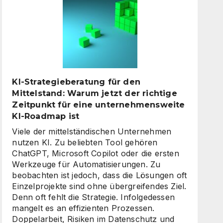
digitale
Assistenten
die
Kundenkommunikation
auf
ein
neues
KI-Strategieberatung für den
Level
Mittelstand: Warum jetzt der richtige
heben
Zeitpunkt für eine unternehmensweite
KI-Roadmap ist
Viele der mittelständischen Unternehmen
nutzen KI. Zu beliebten Tool gehören
ChatGPT, Microsoft Copilot oder die ersten
Werkzeuge für Automatisierungen. Zu
beobachten ist jedoch, dass die Lösungen oft
Einzelprojekte sind ohne übergreifendes Ziel.
Denn oft fehlt die Strategie. Infolgedessen
mangelt es an effizienten Prozessen.
Doppelarbeit, Risiken im Datenschutz und