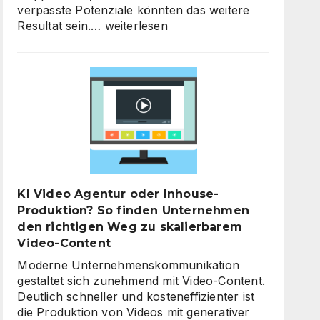
verpasste Potenziale könnten das weitere
KI-
Resultat sein.…
weiterlesen
Strategieberatung
für
den
Mittelstand:
Warum
jetzt
der
richtige
Zeitpunkt
für
KI Video Agentur oder Inhouse-
eine
Produktion? So finden Unternehmen
unternehmensweite
den richtigen Weg zu skalierbarem
KI-
Video-Content
Roadmap
ist
Moderne Unternehmenskommunikation
gestaltet sich zunehmend mit Video-Content.
Deutlich schneller und kosteneffizienter ist
die Produktion von Videos mit generativer