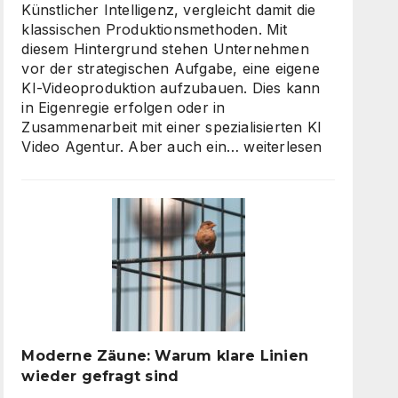
Künstlicher Intelligenz, vergleicht damit die
klassischen Produktionsmethoden. Mit
diesem Hintergrund stehen Unternehmen
vor der strategischen Aufgabe, eine eigene
KI-Videoproduktion aufzubauen. Dies kann
in Eigenregie erfolgen oder in
Zusammenarbeit mit einer spezialisierten KI
KI
Video Agentur. Aber auch ein…
weiterlesen
Video
Agentur
oder
Inhouse-
Produktion?
So
finden
Unternehmen
den
richtigen
Moderne Zäune: Warum klare Linien
Weg
wieder gefragt sind
zu