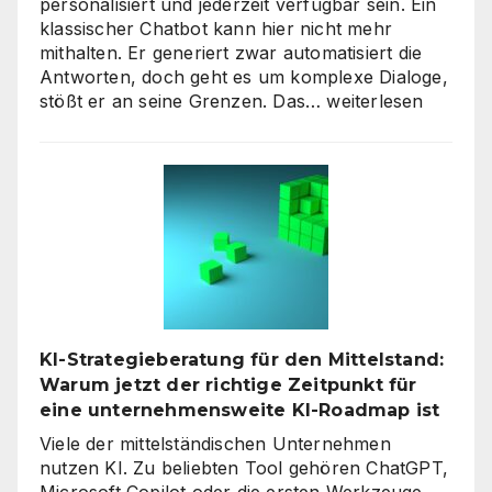
personalisiert und jederzeit verfügbar sein. Ein
klassischer Chatbot kann hier nicht mehr
mithalten. Er generiert zwar automatisiert die
Antworten, doch geht es um komplexe Dialoge,
Interaktive
stößt er an seine Grenzen. Das…
weiterlesen
KI-
Avatare:
Wie
digitale
Assistenten
die
Kundenkommunikat
auf
ein
neues
KI-Strategieberatung für den Mittelstand:
Level
Warum jetzt der richtige Zeitpunkt für
heben
eine unternehmensweite KI-Roadmap ist
Viele der mittelständischen Unternehmen
nutzen KI. Zu beliebten Tool gehören ChatGPT,
Microsoft Copilot oder die ersten Werkzeuge