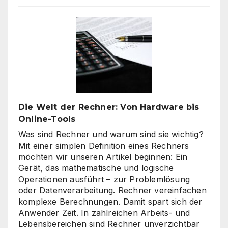
Qualitä
beim
Onlines
–
es
geht
nicht
nur
um
Die Welt der Rechner: Von Hardware bis
„billig“
Online-Tools
Was sind Rechner und warum sind sie wichtig?
Mit einer simplen Definition eines Rechners
möchten wir unseren Artikel beginnen: Ein
Gerät, das mathematische und logische
Operationen ausführt – zur Problemlösung
oder Datenverarbeitung. Rechner vereinfachen
komplexe Berechnungen. Damit spart sich der
Anwender Zeit. In zahlreichen Arbeits- und
Lebensbereichen sind Rechner unverzichtbar