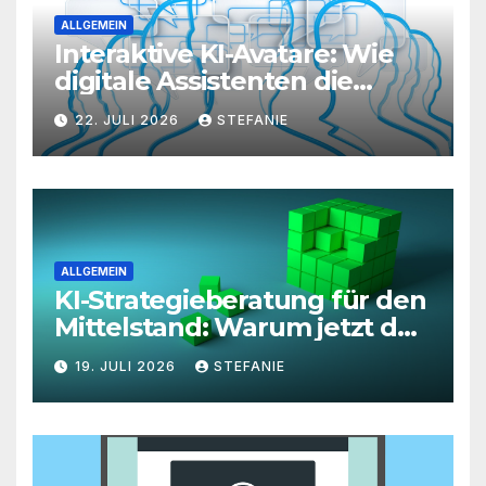
ALLGEMEIN
Interaktive KI-Avatare: Wie
digitale Assistenten die
Kundenkommunikation auf
22. JULI 2026
STEFANIE
ein neues Level heben
ALLGEMEIN
KI-Strategieberatung für den
Mittelstand: Warum jetzt der
richtige Zeitpunkt für eine
19. JULI 2026
STEFANIE
unternehmensweite KI-
Roadmap ist