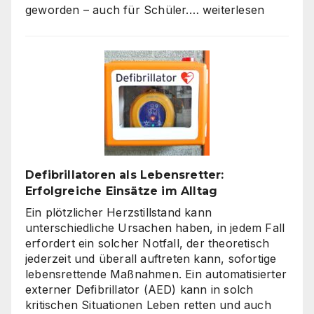
Die
geworden – auch für Schüler.…
weiterlesen
Welt
der
Rechner:
Von
Hardware
bis
Online-
Tools
Defibrillatoren als Lebensretter:
Erfolgreiche Einsätze im Alltag
Ein plötzlicher Herzstillstand kann
unterschiedliche Ursachen haben, in jedem Fall
erfordert ein solcher Notfall, der theoretisch
jederzeit und überall auftreten kann, sofortige
lebensrettende Maßnahmen. Ein automatisierter
externer Defibrillator (AED) kann in solch
kritischen Situationen Leben retten und auch