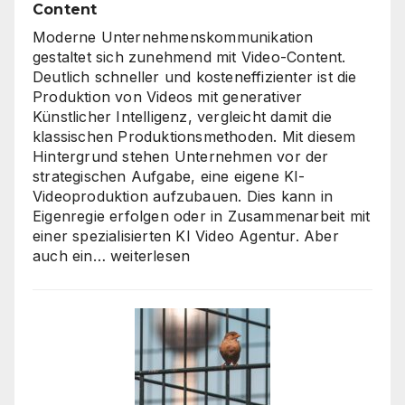
Content
Roadmap
ist
Moderne Unternehmenskommunikation
gestaltet sich zunehmend mit Video-Content.
Deutlich schneller und kosteneffizienter ist die
Produktion von Videos mit generativer
Künstlicher Intelligenz, vergleicht damit die
klassischen Produktionsmethoden. Mit diesem
Hintergrund stehen Unternehmen vor der
strategischen Aufgabe, eine eigene KI-
Videoproduktion aufzubauen. Dies kann in
Eigenregie erfolgen oder in Zusammenarbeit mit
einer spezialisierten KI Video Agentur. Aber
KI
auch ein…
weiterlesen
Video
Agentur
oder
Inhouse-
Produktion?
So
finden