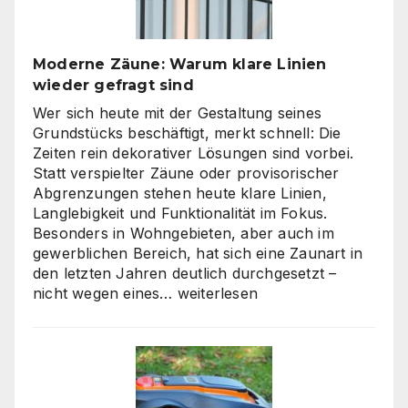
Unternehmen
den
richtigen
Moderne Zäune: Warum klare Linien
Weg
wieder gefragt sind
zu
skalierbarem
Wer sich heute mit der Gestaltung seines
Video-
Grundstücks beschäftigt, merkt schnell: Die
Content
Zeiten rein dekorativer Lösungen sind vorbei.
Statt verspielter Zäune oder provisorischer
Abgrenzungen stehen heute klare Linien,
Langlebigkeit und Funktionalität im Fokus.
Besonders in Wohngebieten, aber auch im
gewerblichen Bereich, hat sich eine Zaunart in
den letzten Jahren deutlich durchgesetzt –
Moderne
nicht wegen eines…
weiterlesen
Zäune:
Warum
klare
Linien
wieder