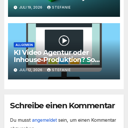
richtige Zeitpunkt für eine
JULI 19, 2026
STEFANIE
unternehmensweite KI-
Roadmap ist
ALLGEMEIN
KI Video Agentur oder
Inhouse-Produktion? So
finden Unternehmen den
JULI 12, 2026
STEFANIE
richtigen Weg zu
skalierbarem Video-Content
Schreibe einen Kommentar
Du musst
angemeldet
sein, um einen Kommentar