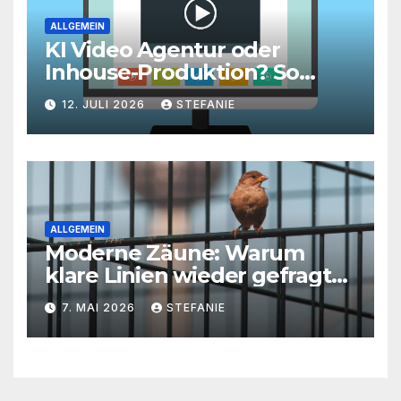
ALLGEMEIN
KI Video Agentur oder
Inhouse-Produktion? So
finden Unternehmen den
12. JULI 2026
STEFANIE
richtigen Weg zu
skalierbarem Video-Content
ALLGEMEIN
Moderne Zäune: Warum
klare Linien wieder gefragt
sind
7. MAI 2026
STEFANIE