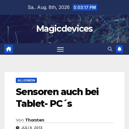
Zum
Sa.. Aug. 8th, 2026
5:03:18 PM
Inhalt
springen
Magicdevices
ALLGEMEIN
Sensoren auch bei
Tablet- PC´s
Von
Thorsten
JULI 9, 2013