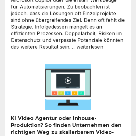
für Automatisierungen. Zu beobachten ist
jedoch, dass die Lösungen oft Einzelprojekte
sind ohne übergreifendes Ziel. Denn oft fehlt die
Strategie. Infolgedessen mangelt es an
effizienten Prozessen. Doppelarbeit, Risiken im
Datenschutz und verpasste Potenziale könnten
KI-
das weitere Resultat sein.…
weiterlesen
Strategieberatung
für
den
Mittelstand:
Warum
jetzt
der
richtige
Zeitpunkt
für
KI Video Agentur oder Inhouse-
eine
Produktion? So finden Unternehmen den
unternehmensweite
richtigen Weg zu skalierbarem Video-
KI-