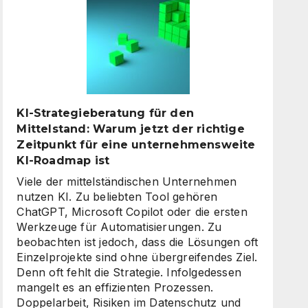
digitale
Assistenten
die
Kundenkommunikation
auf
ein
neues
KI-Strategieberatung für den
Level
Mittelstand: Warum jetzt der richtige
heben
Zeitpunkt für eine unternehmensweite
KI-Roadmap ist
Viele der mittelständischen Unternehmen
nutzen KI. Zu beliebten Tool gehören
ChatGPT, Microsoft Copilot oder die ersten
Werkzeuge für Automatisierungen. Zu
beobachten ist jedoch, dass die Lösungen oft
Einzelprojekte sind ohne übergreifendes Ziel.
Denn oft fehlt die Strategie. Infolgedessen
mangelt es an effizienten Prozessen.
Doppelarbeit, Risiken im Datenschutz und