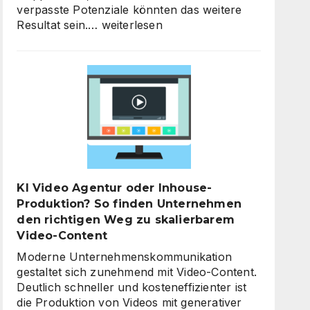
verpasste Potenziale könnten das weitere
KI-
Resultat sein.…
weiterlesen
Strategieberatung
für
den
Mittelstand:
Warum
jetzt
der
richtige
Zeitpunkt
für
KI Video Agentur oder Inhouse-
eine
Produktion? So finden Unternehmen
unternehmensweite
den richtigen Weg zu skalierbarem
KI-
Video-Content
Roadmap
ist
Moderne Unternehmenskommunikation
gestaltet sich zunehmend mit Video-Content.
Deutlich schneller und kosteneffizienter ist
die Produktion von Videos mit generativer