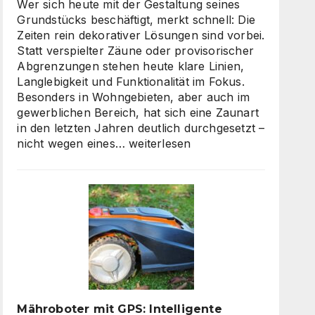
skalierbarem
Wer sich heute mit der Gestaltung seines
Video-
Grundstücks beschäftigt, merkt schnell: Die
Content
Zeiten rein dekorativer Lösungen sind vorbei.
Statt verspielter Zäune oder provisorischer
Abgrenzungen stehen heute klare Linien,
Langlebigkeit und Funktionalität im Fokus.
Besonders in Wohngebieten, aber auch im
gewerblichen Bereich, hat sich eine Zaunart
in den letzten Jahren deutlich durchgesetzt –
Moderne
nicht wegen eines…
weiterlesen
Zäune:
Warum
klare
Linien
wieder
gefragt
sind
Mähroboter mit GPS: Intelligente