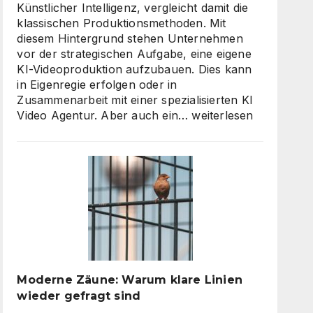
Künstlicher Intelligenz, vergleicht damit die
klassischen Produktionsmethoden. Mit
diesem Hintergrund stehen Unternehmen
vor der strategischen Aufgabe, eine eigene
KI-Videoproduktion aufzubauen. Dies kann
in Eigenregie erfolgen oder in
Zusammenarbeit mit einer spezialisierten KI
KI
Video Agentur. Aber auch ein…
weiterlesen
Video
Agentur
oder
Inhouse-
Produktion?
So
finden
Unternehmen
den
richtigen
Moderne Zäune: Warum klare Linien
Weg
wieder gefragt sind
zu