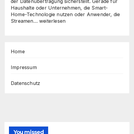
der Datenübertragung sicherstellt. Gerade für
Haushalte oder Unternehmen, die Smart-
Home-Technologie nutzen oder Anwender, die
Sicher,
Streamen…
weiterlesen
schnell,
stabil
–
So
Home
holen
Sie
das
Impressum
Beste
aus
Datenschutz
Ihrem
Router
heraus
You missed