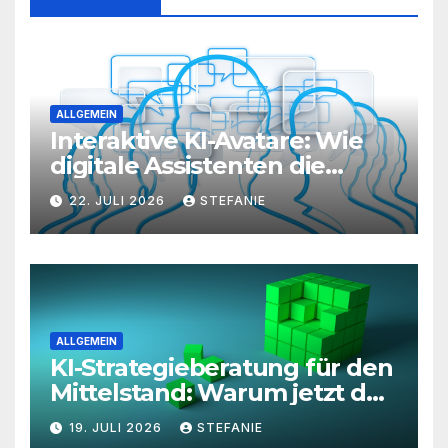
ALLGEMEIN
Interaktive KI-Avatare: Wie
digitale Assistenten die
Kundenkommunikation auf
22. JULI 2026
STEFANIE
ein neues Level heben
ALLGEMEIN
KI-Strategieberatung für den
Mittelstand: Warum jetzt der
richtige Zeitpunkt für eine
19. JULI 2026
STEFANIE
unternehmensweite KI-