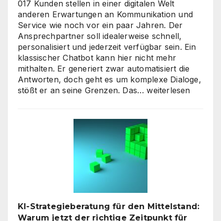
017 Kunden stellen in einer digitalen Welt
anderen Erwartungen an Kommunikation und
Service wie noch vor ein paar Jahren. Der
Ansprechpartner soll idealerweise schnell,
personalisiert und jederzeit verfügbar sein. Ein
klassischer Chatbot kann hier nicht mehr
mithalten. Er generiert zwar automatisiert die
Antworten, doch geht es um komplexe Dialoge,
Interaktive
stößt er an seine Grenzen. Das…
weiterlesen
KI-
Avatare:
Wie
digitale
Assistenten
die
Kundenkommunikat
auf
ein
neues
KI-Strategieberatung für den Mittelstand:
Level
Warum jetzt der richtige Zeitpunkt für
heben