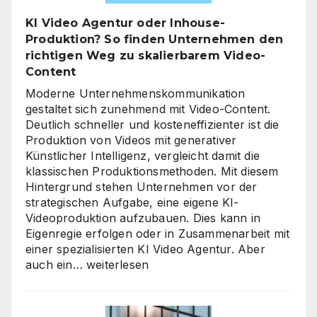
für
KI Video Agentur oder Inhouse-
eine
Produktion? So finden Unternehmen den
unternehmensweite
richtigen Weg zu skalierbarem Video-
KI-
Content
Roadmap
ist
Moderne Unternehmenskommunikation
gestaltet sich zunehmend mit Video-Content.
Deutlich schneller und kosteneffizienter ist die
Produktion von Videos mit generativer
Künstlicher Intelligenz, vergleicht damit die
klassischen Produktionsmethoden. Mit diesem
Hintergrund stehen Unternehmen vor der
strategischen Aufgabe, eine eigene KI-
Videoproduktion aufzubauen. Dies kann in
Eigenregie erfolgen oder in Zusammenarbeit mit
einer spezialisierten KI Video Agentur. Aber
KI
auch ein…
weiterlesen
Video
Agentur
oder