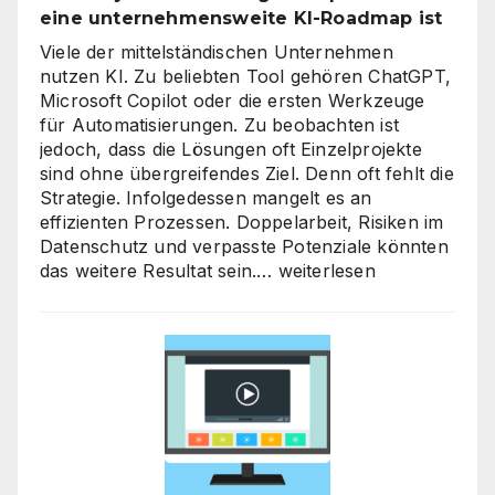
eine unternehmensweite KI-Roadmap ist
Viele der mittelständischen Unternehmen
nutzen KI. Zu beliebten Tool gehören ChatGPT,
Microsoft Copilot oder die ersten Werkzeuge
für Automatisierungen. Zu beobachten ist
jedoch, dass die Lösungen oft Einzelprojekte
sind ohne übergreifendes Ziel. Denn oft fehlt die
Strategie. Infolgedessen mangelt es an
effizienten Prozessen. Doppelarbeit, Risiken im
Datenschutz und verpasste Potenziale könnten
KI-
das weitere Resultat sein.…
weiterlesen
Strategieberatung
für
den
Mittelstand:
Warum
jetzt
der
richtige
Zeitpunkt