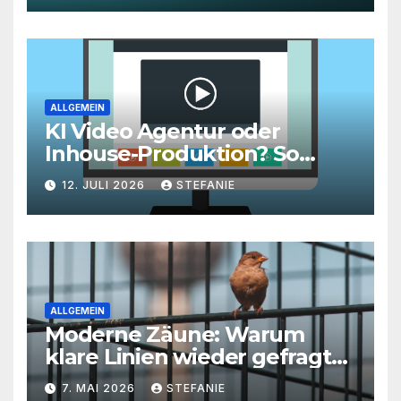
Roadmap ist
ALLGEMEIN
KI Video Agentur oder
Inhouse-Produktion? So
finden Unternehmen den
12. JULI 2026
STEFANIE
richtigen Weg zu
skalierbarem Video-Content
ALLGEMEIN
Moderne Zäune: Warum
klare Linien wieder gefragt
sind
7. MAI 2026
STEFANIE