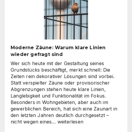
Inhouse-
Produktion?
So
finden
Unternehmen
den
richtigen
Moderne Zäune: Warum klare Linien
Weg
wieder gefragt sind
zu
skalierbarem
Wer sich heute mit der Gestaltung seines
Video-
Grundstücks beschäftigt, merkt schnell: Die
Content
Zeiten rein dekorativer Lösungen sind vorbei.
Statt verspielter Zäune oder provisorischer
Abgrenzungen stehen heute klare Linien,
Langlebigkeit und Funktionalität im Fokus.
Besonders in Wohngebieten, aber auch im
gewerblichen Bereich, hat sich eine Zaunart in
den letzten Jahren deutlich durchgesetzt –
Moderne
nicht wegen eines…
weiterlesen
Zäune: