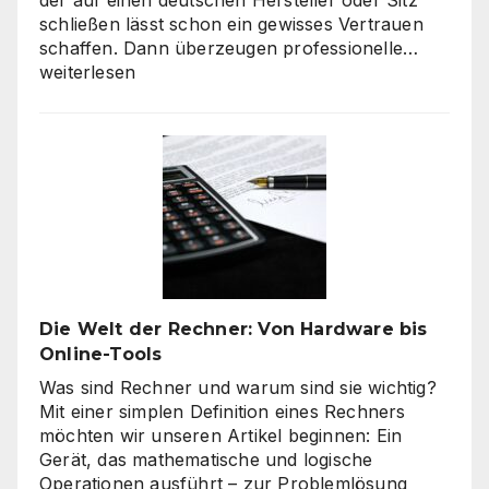
schließen lässt schon ein gewisses Vertrauen
Verbra
schaffen. Dann überzeugen professionelle…
haben
weiterlesen
hohe
Qualitä
beim
Onlines
–
es
geht
nicht
nur
um
Die Welt der Rechner: Von Hardware bis
„billig“
Online-Tools
Was sind Rechner und warum sind sie wichtig?
Mit einer simplen Definition eines Rechners
möchten wir unseren Artikel beginnen: Ein
Gerät, das mathematische und logische
Operationen ausführt – zur Problemlösung