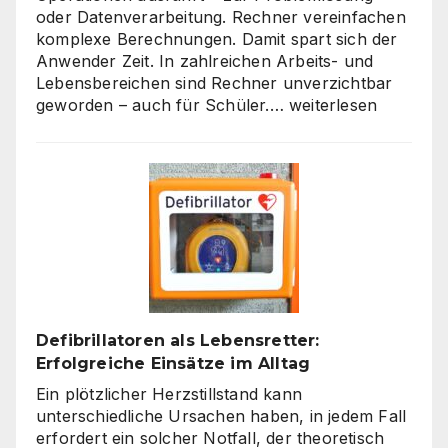
oder Datenverarbeitung. Rechner vereinfachen
komplexe Berechnungen. Damit spart sich der
Anwender Zeit. In zahlreichen Arbeits- und
Lebensbereichen sind Rechner unverzichtbar
Die
geworden – auch für Schüler.…
weiterlesen
Welt
der
Rechner:
Von
Hardware
bis
Online-
Tools
Defibrillatoren als Lebensretter:
Erfolgreiche Einsätze im Alltag
Ein plötzlicher Herzstillstand kann
unterschiedliche Ursachen haben, in jedem Fall
erfordert ein solcher Notfall, der theoretisch