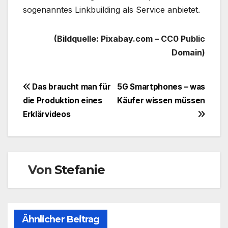
sogenanntes Linkbuilding als Service anbietet.
(Bildquelle: Pixabay.com – CC0 Public
Domain)
Beitragsnavigation
Das braucht man für
5G Smartphones – was
die Produktion eines
Käufer wissen müssen
Erklärvideos
Von
Stefanie
Ähnlicher Beitrag