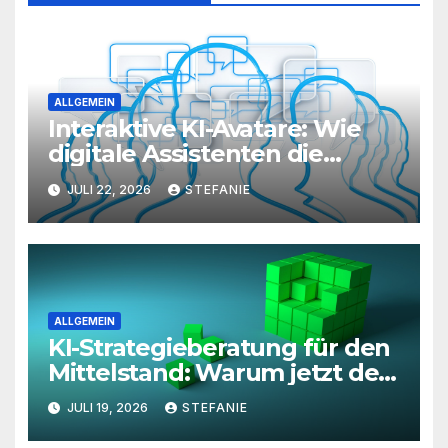
ALLGEMEIN
Interaktive KI-Avatare: Wie
digitale Assistenten die
Kundenkommunikation auf
JULI 22, 2026
STEFANIE
ein neues Level heben
ALLGEMEIN
KI-Strategieberatung für den
Mittelstand: Warum jetzt der
richtige Zeitpunkt für eine
JULI 19, 2026
STEFANIE
unternehmensweite KI-
Roadmap ist