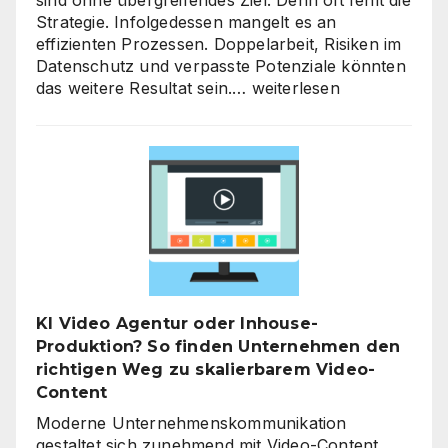
Strategie. Infolgedessen mangelt es an
effizienten Prozessen. Doppelarbeit, Risiken im
Datenschutz und verpasste Potenziale könnten
KI-
das weitere Resultat sein.…
weiterlesen
Strategieberatung
für
den
Mittelstand:
Warum
jetzt
der
richtige
Zeitpunkt
für
KI Video Agentur oder Inhouse-
eine
Produktion? So finden Unternehmen den
unternehmensweite
richtigen Weg zu skalierbarem Video-
KI-
Content
Roadmap
ist
Moderne Unternehmenskommunikation
gestaltet sich zunehmend mit Video-Content.