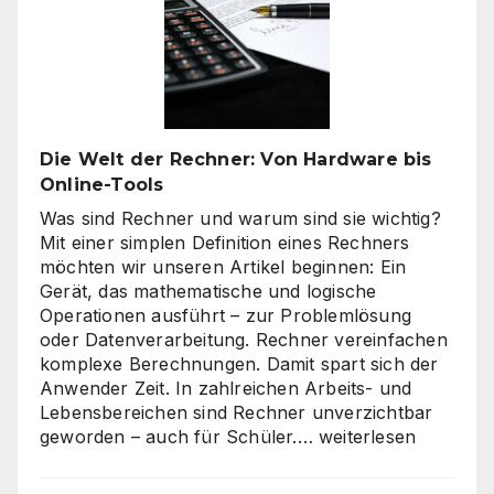
–
es
geht
nicht
nur
um
Die Welt der Rechner: Von Hardware bis
„billig“
Online-Tools
Was sind Rechner und warum sind sie wichtig?
Mit einer simplen Definition eines Rechners
möchten wir unseren Artikel beginnen: Ein
Gerät, das mathematische und logische
Operationen ausführt – zur Problemlösung
oder Datenverarbeitung. Rechner vereinfachen
komplexe Berechnungen. Damit spart sich der
Anwender Zeit. In zahlreichen Arbeits- und
Lebensbereichen sind Rechner unverzichtbar
Die
geworden – auch für Schüler.…
weiterlesen
Welt
der