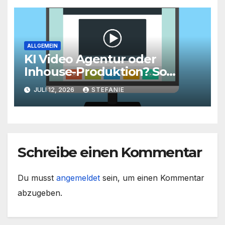
ALLGEMEIN
KI Video Agentur oder
Inhouse-Produktion? So
finden Unternehmen den
JULI 12, 2026
STEFANIE
richtigen Weg zu
skalierbarem Video-Content
Schreibe einen Kommentar
Du musst
angemeldet
sein, um einen Kommentar
abzugeben.