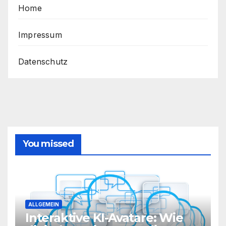
Home
holen
Sie
das
Impressum
Beste
aus
Datenschutz
Ihrem
Router
heraus
You missed
ALLGEMEIN
Interaktive KI-Avatare: Wie