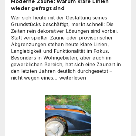
Moderne Zäune: Warum klare Linien
Weg
wieder gefragt sind
zu
skalierbarem
Wer sich heute mit der Gestaltung seines
Video-
Grundstücks beschäftigt, merkt schnell: Die
Content
Zeiten rein dekorativer Lösungen sind vorbei.
Statt verspielter Zäune oder provisorischer
Abgrenzungen stehen heute klare Linien,
Langlebigkeit und Funktionalität im Fokus.
Besonders in Wohngebieten, aber auch im
gewerblichen Bereich, hat sich eine Zaunart in
den letzten Jahren deutlich durchgesetzt –
Moderne
nicht wegen eines…
weiterlesen
Zäune:
Warum
klare
Linien
wieder
gefragt
sind