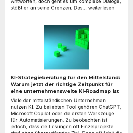
Antworten, doch geht es um komplexe Dialoge,
Interaktive
stößt er an seine Grenzen. Das…
weiterlesen
KI-
Avatare:
Wie
digitale
Assistenten
die
Kundenkommunikat
auf
ein
neues
KI-Strategieberatung für den Mittelstand:
Level
Warum jetzt der richtige Zeitpunkt für
heben
eine unternehmensweite KI-Roadmap ist
Viele der mittelständischen Unternehmen
nutzen KI. Zu beliebten Tool gehören ChatGPT,
Microsoft Copilot oder die ersten Werkzeuge
für Automatisierungen. Zu beobachten ist
jedoch, dass die Lösungen oft Einzelprojekte
sind ohne übergreifendes Ziel. Denn oft fehlt die