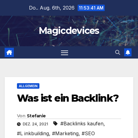
Zum
Do.. Aug. 6th, 2026
11:53:42 AM
Inhalt
springen
Magicdevices
ALLGEMEIN
Was ist ein Backlink?
Von
Stefanie
#Backlinks kaufen
,
DEZ. 24, 2021
#L inkbuilding
,
#Marketing
,
#SEO