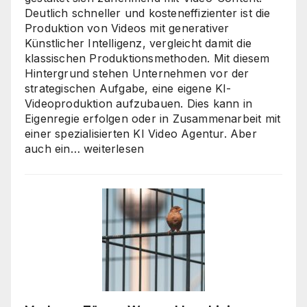
Deutlich schneller und kosteneffizienter ist die
Produktion von Videos mit generativer
Künstlicher Intelligenz, vergleicht damit die
klassischen Produktionsmethoden. Mit diesem
Hintergrund stehen Unternehmen vor der
strategischen Aufgabe, eine eigene KI-
Videoproduktion aufzubauen. Dies kann in
Eigenregie erfolgen oder in Zusammenarbeit mit
einer spezialisierten KI Video Agentur. Aber
KI
auch ein…
weiterlesen
Video
Agentur
oder
Inhouse-
Produktion?
So
finden
Unternehmen
den
richtigen