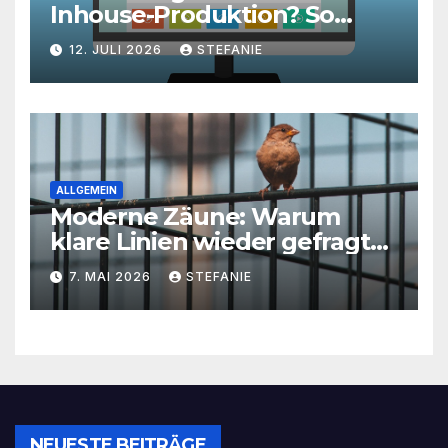
Inhouse-Produktion? So
finden Unternehmen den
12. JULI 2026
STEFANIE
richtigen Weg zu
skalierbarem Video-Content
ALLGEMEIN
Moderne Zäune: Warum
klare Linien wieder gefragt
sind
7. MAI 2026
STEFANIE
NEUESTE BEITRÄGE