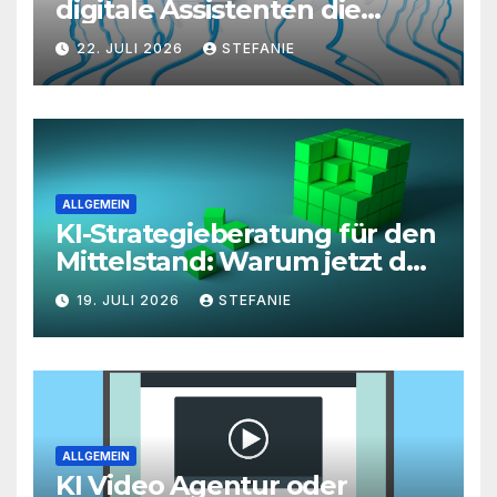
digitale Assistenten die
Kundenkommunikation auf
22. JULI 2026
STEFANIE
ein neues Level heben
ALLGEMEIN
KI-Strategieberatung für den
Mittelstand: Warum jetzt der
richtige Zeitpunkt für eine
19. JULI 2026
STEFANIE
unternehmensweite KI-
Roadmap ist
ALLGEMEIN
KI Video Agentur oder