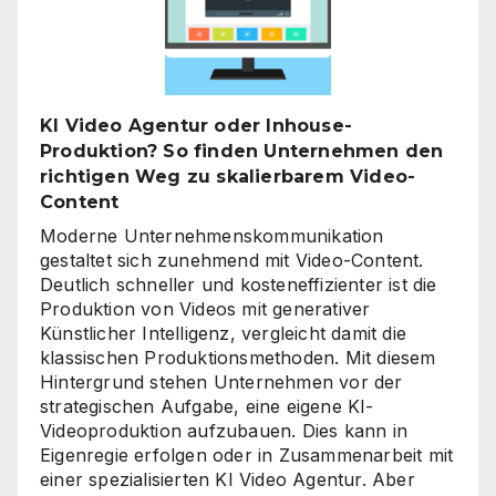
jetzt
der
richtige
Zeitpunkt
für
KI Video Agentur oder Inhouse-
eine
Produktion? So finden Unternehmen den
unternehmensweite
richtigen Weg zu skalierbarem Video-
KI-
Content
Roadmap
ist
Moderne Unternehmenskommunikation
gestaltet sich zunehmend mit Video-Content.
Deutlich schneller und kosteneffizienter ist die
Produktion von Videos mit generativer
Künstlicher Intelligenz, vergleicht damit die
klassischen Produktionsmethoden. Mit diesem
Hintergrund stehen Unternehmen vor der
strategischen Aufgabe, eine eigene KI-
Videoproduktion aufzubauen. Dies kann in
Eigenregie erfolgen oder in Zusammenarbeit mit
einer spezialisierten KI Video Agentur. Aber