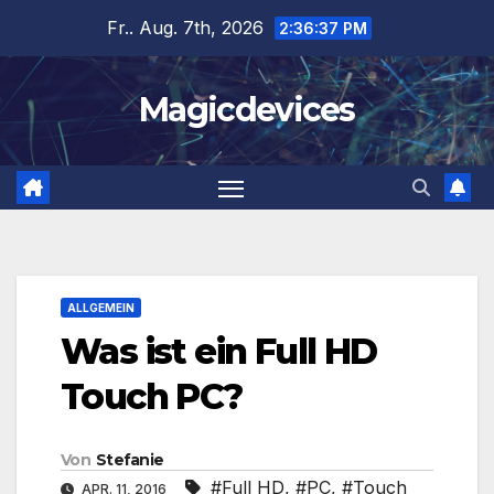
Zum
Fr.. Aug. 7th, 2026
2:36:38 PM
Inhalt
springen
Magicdevices
ALLGEMEIN
Was ist ein Full HD
Touch PC?
Von
Stefanie
#Full HD
,
#PC
,
#Touch
APR. 11, 2016