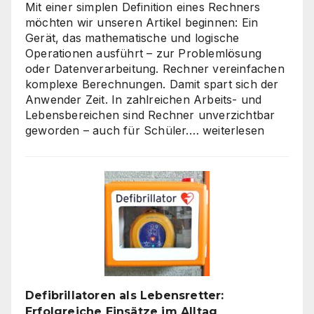
Mit einer simplen Definition eines Rechners
möchten wir unseren Artikel beginnen: Ein
Gerät, das mathematische und logische
Operationen ausführt – zur Problemlösung
oder Datenverarbeitung. Rechner vereinfachen
komplexe Berechnungen. Damit spart sich der
Anwender Zeit. In zahlreichen Arbeits- und
Lebensbereichen sind Rechner unverzichtbar
Die
geworden – auch für Schüler.…
weiterlesen
Welt
der
Rechner:
Von
Hardware
bis
Online-
Tools
Defibrillatoren als Lebensretter:
Erfolgreiche Einsätze im Alltag