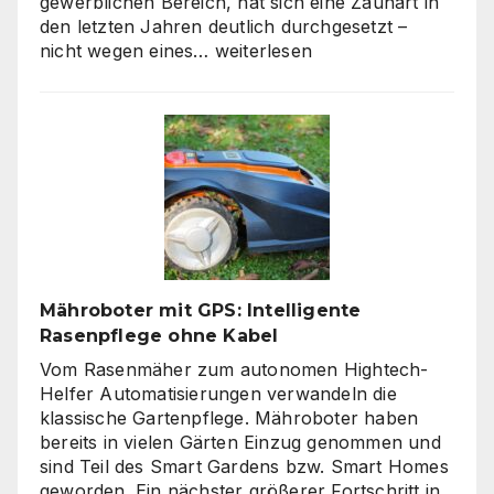
gewerblichen Bereich, hat sich eine Zaunart in
den letzten Jahren deutlich durchgesetzt –
Moderne
nicht wegen eines…
weiterlesen
Zäune:
Warum
klare
Linien
wieder
gefragt
sind
Mähroboter mit GPS: Intelligente
Rasenpflege ohne Kabel
Vom Rasenmäher zum autonomen Hightech-
Helfer Automatisierungen verwandeln die
klassische Gartenpflege. Mähroboter haben
bereits in vielen Gärten Einzug genommen und
sind Teil des Smart Gardens bzw. Smart Homes
geworden. Ein nächster größerer Fortschritt in