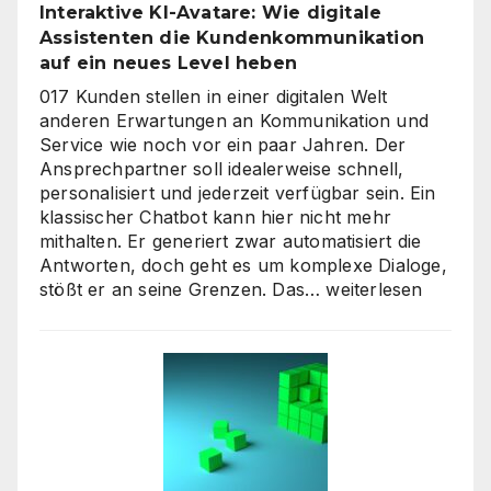
Interaktive KI-Avatare: Wie digitale
Assistenten die Kundenkommunikation
auf ein neues Level heben
017 Kunden stellen in einer digitalen Welt
anderen Erwartungen an Kommunikation und
Service wie noch vor ein paar Jahren. Der
Ansprechpartner soll idealerweise schnell,
personalisiert und jederzeit verfügbar sein. Ein
klassischer Chatbot kann hier nicht mehr
mithalten. Er generiert zwar automatisiert die
Antworten, doch geht es um komplexe Dialoge,
Interaktive
stößt er an seine Grenzen. Das…
weiterlesen
KI-
Avatare:
Wie
digitale
Assistenten
die
Kundenkommunikat
auf