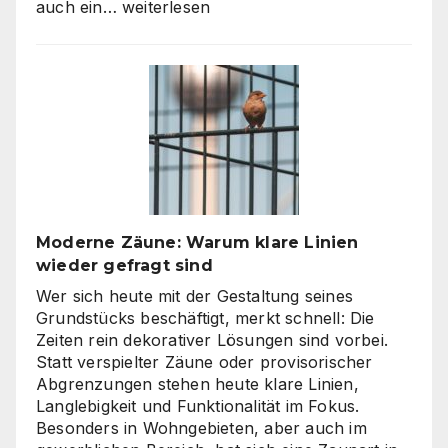
KI
auch ein…
weiterlesen
Video
Agentur
oder
Inhouse-
Produktion?
So
finden
Unternehmen
den
richtigen
Moderne Zäune: Warum klare Linien
Weg
wieder gefragt sind
zu
skalierbarem
Wer sich heute mit der Gestaltung seines
Video-
Grundstücks beschäftigt, merkt schnell: Die
Content
Zeiten rein dekorativer Lösungen sind vorbei.
Statt verspielter Zäune oder provisorischer
Abgrenzungen stehen heute klare Linien,
Langlebigkeit und Funktionalität im Fokus.
Besonders in Wohngebieten, aber auch im