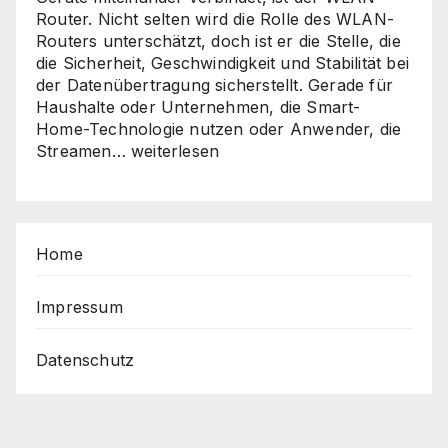
Router. Nicht selten wird die Rolle des WLAN-
Routers unterschätzt, doch ist er die Stelle, die
die Sicherheit, Geschwindigkeit und Stabilität bei
der Datenübertragung sicherstellt. Gerade für
Haushalte oder Unternehmen, die Smart-
Home-Technologie nutzen oder Anwender, die
Sicher,
Streamen…
weiterlesen
schnell,
stabil
–
So
Home
holen
Sie
das
Impressum
Beste
aus
Datenschutz
Ihrem
Router
heraus