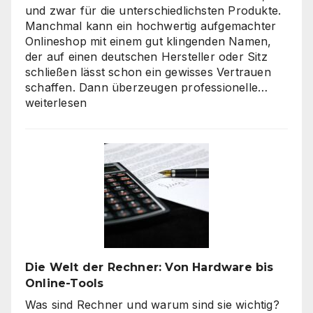
und zwar für die unterschiedlichsten Produkte.
Manchmal kann ein hochwertig aufgemachter
Onlineshop mit einem gut klingenden Namen,
der auf einen deutschen Hersteller oder Sitz
schließen lässt schon ein gewisses Vertrauen
Verbra
schaffen. Dann überzeugen professionelle…
haben
weiterlesen
hohe
Qualitä
beim
Onlines
–
es
geht
nicht
nur
um
Die Welt der Rechner: Von Hardware bis
„billig“
Online-Tools
Was sind Rechner und warum sind sie wichtig?