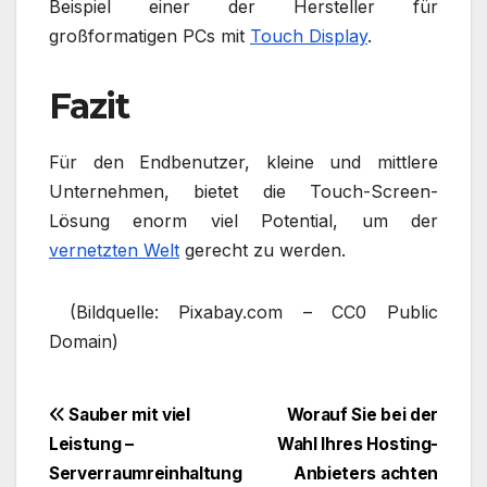
Beispiel einer der Hersteller für
großformatigen PCs mit
Touch Display
.
Fazit
Für den Endbenutzer, kleine und mittlere
Unternehmen, bietet die Touch-Screen-
Lösung enorm viel Potential, um der
vernetzten Welt
gerecht zu werden.
(Bildquelle: Pixabay.com – CC0 Public
Domain)
Beitragsnavigation
Sauber mit viel
Worauf Sie bei der
Leistung –
Wahl Ihres Hosting-
Serverraumreinhaltung
Anbieters achten