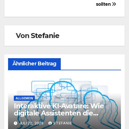
sollten
Von
Stefanie
Ähnlicher Beitrag
ALLGEMEIN
Interaktive KI-Avatare: Wie
digitale Assistenten die
Kundenkommunikation auf
JULI 22, 2026
STEFANIE
ein neues Level heben