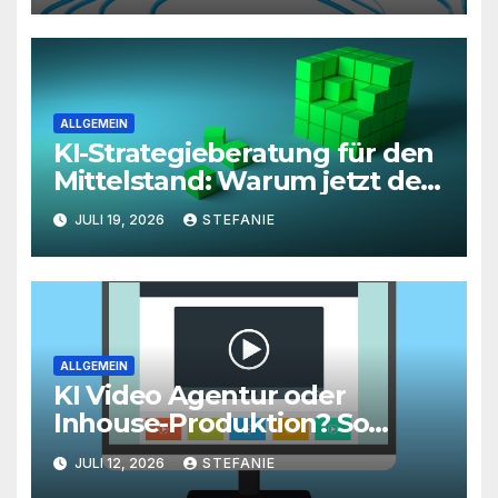
ALLGEMEIN
KI-Strategieberatung für den
Mittelstand: Warum jetzt der
richtige Zeitpunkt für eine
JULI 19, 2026
STEFANIE
unternehmensweite KI-
Roadmap ist
ALLGEMEIN
KI Video Agentur oder
Inhouse-Produktion? So
finden Unternehmen den
JULI 12, 2026
STEFANIE
richtigen Weg zu