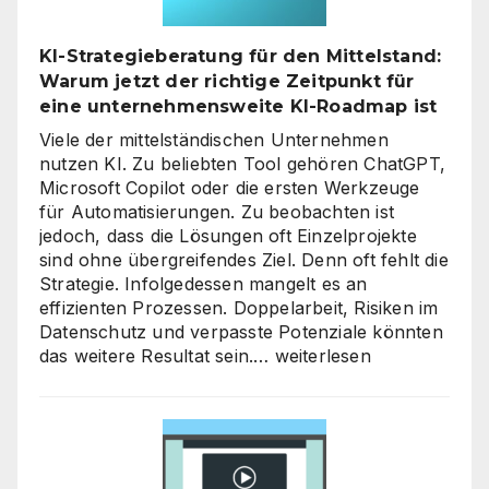
ein
neues
KI-Strategieberatung für den Mittelstand:
Level
Warum jetzt der richtige Zeitpunkt für
heben
eine unternehmensweite KI-Roadmap ist
Viele der mittelständischen Unternehmen
nutzen KI. Zu beliebten Tool gehören ChatGPT,
Microsoft Copilot oder die ersten Werkzeuge
für Automatisierungen. Zu beobachten ist
jedoch, dass die Lösungen oft Einzelprojekte
sind ohne übergreifendes Ziel. Denn oft fehlt die
Strategie. Infolgedessen mangelt es an
effizienten Prozessen. Doppelarbeit, Risiken im
Datenschutz und verpasste Potenziale könnten
KI-
das weitere Resultat sein.…
weiterlesen
Strategieberatung
für
den
Mittelstand:
Warum