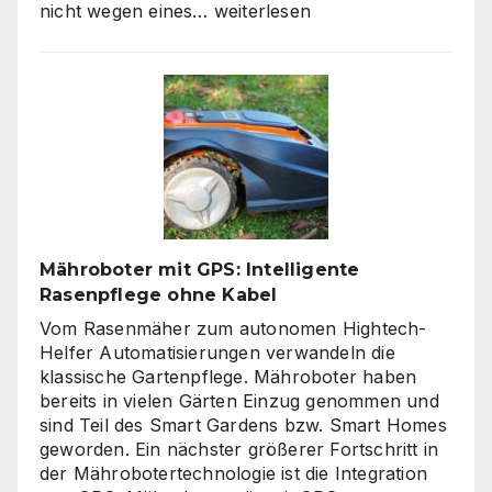
Moderne
nicht wegen eines…
weiterlesen
Zäune:
Warum
klare
Linien
wieder
gefragt
sind
Mähroboter mit GPS: Intelligente
Rasenpflege ohne Kabel
Vom Rasenmäher zum autonomen Hightech-
Helfer Automatisierungen verwandeln die
klassische Gartenpflege. Mähroboter haben
bereits in vielen Gärten Einzug genommen und
sind Teil des Smart Gardens bzw. Smart Homes
geworden. Ein nächster größerer Fortschritt in
der Mährobotertechnologie ist die Integration