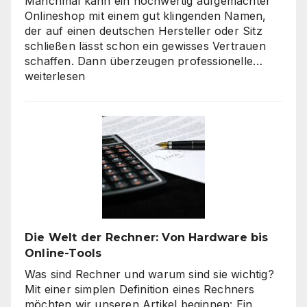
Manchmal kann ein hochwertig aufgemachter
Onlineshop mit einem gut klingenden Namen,
der auf einen deutschen Hersteller oder Sitz
schließen lässt schon ein gewisses Vertrauen
Verbra
schaffen. Dann überzeugen professionelle…
haben
weiterlesen
hohe
Qualitä
beim
Onlines
–
es
geht
nicht
nur
um
Die Welt der Rechner: Von Hardware bis
„billig“
Online-Tools
Was sind Rechner und warum sind sie wichtig?
Mit einer simplen Definition eines Rechners
möchten wir unseren Artikel beginnen: Ein