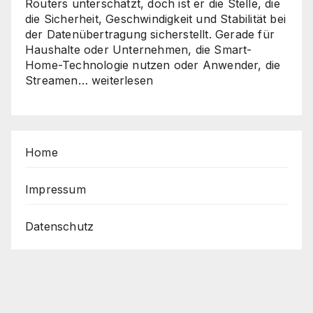
Routers unterschätzt, doch ist er die Stelle, die
die Sicherheit, Geschwindigkeit und Stabilität bei
der Datenübertragung sicherstellt. Gerade für
Haushalte oder Unternehmen, die Smart-
Home-Technologie nutzen oder Anwender, die
Sicher,
Streamen…
weiterlesen
schnell,
stabil
–
So
Home
holen
Sie
das
Impressum
Beste
aus
Datenschutz
Ihrem
Router
heraus