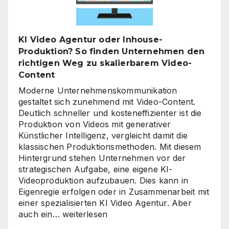
richtige
Zeitpunkt
für
KI Video Agentur oder Inhouse-
eine
Produktion? So finden Unternehmen den
unternehmensweite
richtigen Weg zu skalierbarem Video-
KI-
Content
Roadmap
ist
Moderne Unternehmenskommunikation
gestaltet sich zunehmend mit Video-Content.
Deutlich schneller und kosteneffizienter ist die
Produktion von Videos mit generativer
Künstlicher Intelligenz, vergleicht damit die
klassischen Produktionsmethoden. Mit diesem
Hintergrund stehen Unternehmen vor der
strategischen Aufgabe, eine eigene KI-
Videoproduktion aufzubauen. Dies kann in
Eigenregie erfolgen oder in Zusammenarbeit mit
einer spezialisierten KI Video Agentur. Aber
KI
auch ein…
weiterlesen
Video