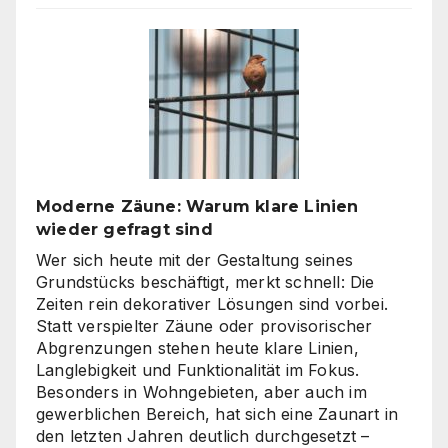
Agentur
oder
Inhouse-
Produktion?
So
finden
Unternehmen
den
richtigen
Moderne Zäune: Warum klare Linien
Weg
wieder gefragt sind
zu
skalierbarem
Wer sich heute mit der Gestaltung seines
Video-
Grundstücks beschäftigt, merkt schnell: Die
Content
Zeiten rein dekorativer Lösungen sind vorbei.
Statt verspielter Zäune oder provisorischer
Abgrenzungen stehen heute klare Linien,
Langlebigkeit und Funktionalität im Fokus.
Besonders in Wohngebieten, aber auch im
gewerblichen Bereich, hat sich eine Zaunart in
den letzten Jahren deutlich durchgesetzt –