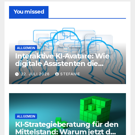
You missed
ALLGEMEIN
Interaktive KI-Avatare: Wie
digitale Assistenten die
Kundenkommunikation auf
22. JULI 2026
STEFANIE
ein neues Level heben
ALLGEMEIN
KI-Strategieberatung für den
Mittelstand: Warum jetzt der