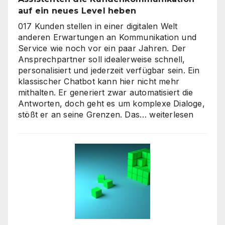
auf ein neues Level heben
017 Kunden stellen in einer digitalen Welt
anderen Erwartungen an Kommunikation und
Service wie noch vor ein paar Jahren. Der
Ansprechpartner soll idealerweise schnell,
personalisiert und jederzeit verfügbar sein. Ein
klassischer Chatbot kann hier nicht mehr
mithalten. Er generiert zwar automatisiert die
Antworten, doch geht es um komplexe Dialoge,
Interaktive
stößt er an seine Grenzen. Das…
weiterlesen
KI-
Avatare:
Wie
digitale
Assistenten
die
Kundenkommunikat
auf
ein
neues