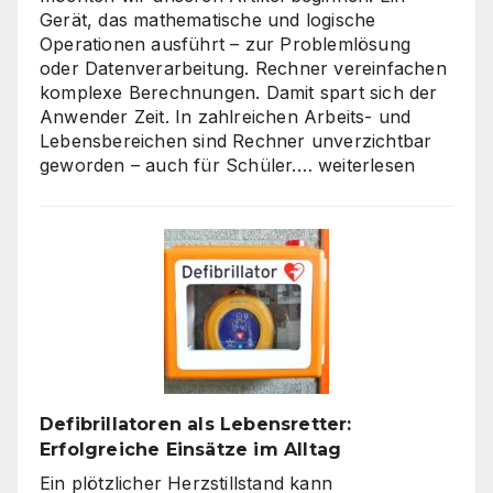
Gerät, das mathematische und logische
Operationen ausführt – zur Problemlösung
oder Datenverarbeitung. Rechner vereinfachen
komplexe Berechnungen. Damit spart sich der
Anwender Zeit. In zahlreichen Arbeits- und
Lebensbereichen sind Rechner unverzichtbar
Die
geworden – auch für Schüler.…
weiterlesen
Welt
der
Rechner:
Von
Hardware
bis
Online-
Tools
Defibrillatoren als Lebensretter:
Erfolgreiche Einsätze im Alltag
Ein plötzlicher Herzstillstand kann