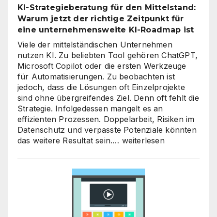
KI-Strategieberatung für den Mittelstand:
Level
Warum jetzt der richtige Zeitpunkt für
heben
eine unternehmensweite KI-Roadmap ist
Viele der mittelständischen Unternehmen
nutzen KI. Zu beliebten Tool gehören ChatGPT,
Microsoft Copilot oder die ersten Werkzeuge
für Automatisierungen. Zu beobachten ist
jedoch, dass die Lösungen oft Einzelprojekte
sind ohne übergreifendes Ziel. Denn oft fehlt die
Strategie. Infolgedessen mangelt es an
effizienten Prozessen. Doppelarbeit, Risiken im
Datenschutz und verpasste Potenziale könnten
KI-
das weitere Resultat sein.…
weiterlesen
Strategieberatung
für
den
Mittelstand:
Warum
jetzt
der