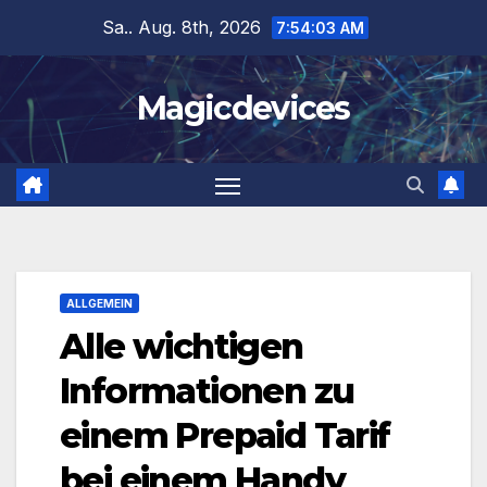
Zum
Sa.. Aug. 8th, 2026
7:54:04 AM
Inhalt
springen
Magicdevices
ALLGEMEIN
Alle wichtigen
Informationen zu
einem Prepaid Tarif
bei einem Handy