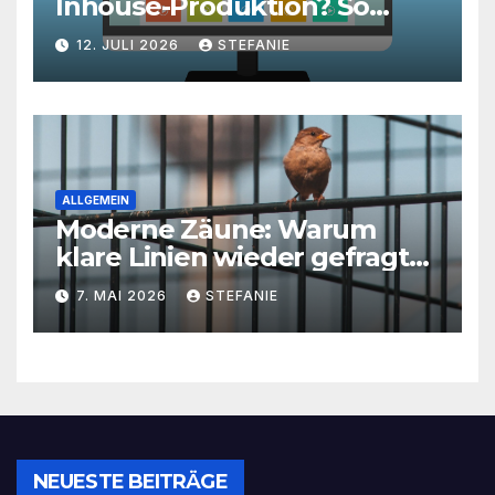
Inhouse-Produktion? So
finden Unternehmen den
12. JULI 2026
STEFANIE
richtigen Weg zu
skalierbarem Video-Content
ALLGEMEIN
Moderne Zäune: Warum
klare Linien wieder gefragt
sind
7. MAI 2026
STEFANIE
NEUESTE BEITRÄGE