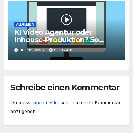
ALLGEMEIN
KI Video Agentur oder
Inhouse-Produktion? So
finden Unternehmen den
JULI 12, 2026
STEFANIE
richtigen Weg zu
skalierbarem Video-Content
Schreibe einen Kommentar
Du musst
angemeldet
sein, um einen Kommentar
abzugeben.