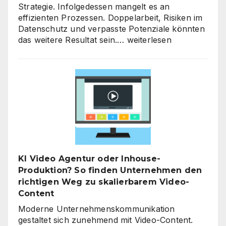
Strategie. Infolgedessen mangelt es an
effizienten Prozessen. Doppelarbeit, Risiken im
Datenschutz und verpasste Potenziale könnten
KI-
das weitere Resultat sein.…
weiterlesen
Strategieberatung
für
den
Mittelstand:
Warum
jetzt
der
richtige
Zeitpunkt
für
KI Video Agentur oder Inhouse-
eine
Produktion? So finden Unternehmen den
unternehmensweite
richtigen Weg zu skalierbarem Video-
KI-
Content
Roadmap
ist
Moderne Unternehmenskommunikation
gestaltet sich zunehmend mit Video-Content.