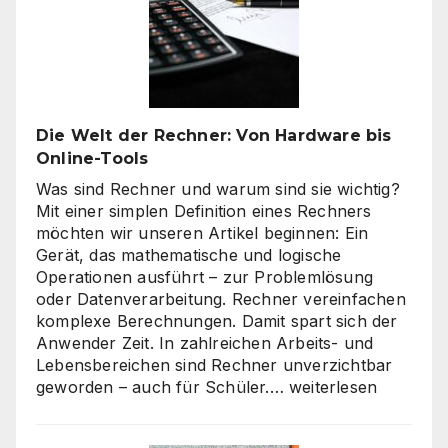
–
es
geht
nicht
nur
um
Die Welt der Rechner: Von Hardware bis
„billig“
Online-Tools
Was sind Rechner und warum sind sie wichtig?
Mit einer simplen Definition eines Rechners
möchten wir unseren Artikel beginnen: Ein
Gerät, das mathematische und logische
Operationen ausführt – zur Problemlösung
oder Datenverarbeitung. Rechner vereinfachen
komplexe Berechnungen. Damit spart sich der
Anwender Zeit. In zahlreichen Arbeits- und
Lebensbereichen sind Rechner unverzichtbar
Die
geworden – auch für Schüler.…
weiterlesen
Welt
der