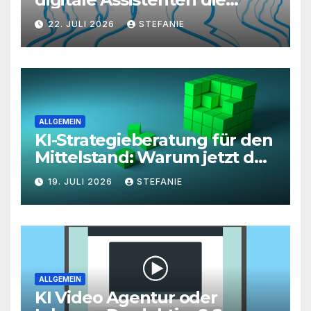
Kundenkommunikation auf
22. JULI 2026
STEFANIE
ein neues Level heben
ALLGEMEIN
KI-Strategieberatung für den
Mittelstand: Warum jetzt der
richtige Zeitpunkt für eine
19. JULI 2026
STEFANIE
unternehmensweite KI-
Roadmap ist
ALLGEMEIN
KI Video Agentur oder