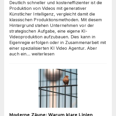
Deutlich schneller und kosteneffizienter ist die
Produktion von Videos mit generativer
Künstlicher Intelligenz, vergleicht damit die
klassischen Produktionsmethoden. Mit diesem
Hintergrund stehen Unternehmen vor der
strategischen Aufgabe, eine eigene KI-
Videoproduktion aufzubauen. Dies kann in
Eigenregie erfolgen oder in Zusammenarbeit mit
einer spezialisierten KI Video Agentur. Aber
KI
auch ein…
weiterlesen
Video
Agentur
oder
Inhouse-
Produktion?
So
finden
Unternehmen
den
richtigen
Moderne Zäune: Warum klare Linien