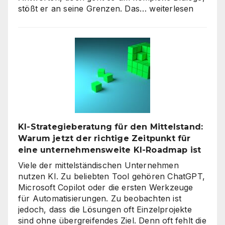
Interaktive
stößt er an seine Grenzen. Das…
weiterlesen
KI-
Avatare:
Wie
digitale
Assistenten
die
Kundenkommunikat
auf
ein
neues
KI-Strategieberatung für den Mittelstand:
Level
Warum jetzt der richtige Zeitpunkt für
heben
eine unternehmensweite KI-Roadmap ist
Viele der mittelständischen Unternehmen
nutzen KI. Zu beliebten Tool gehören ChatGPT,
Microsoft Copilot oder die ersten Werkzeuge
für Automatisierungen. Zu beobachten ist
jedoch, dass die Lösungen oft Einzelprojekte
sind ohne übergreifendes Ziel. Denn oft fehlt die