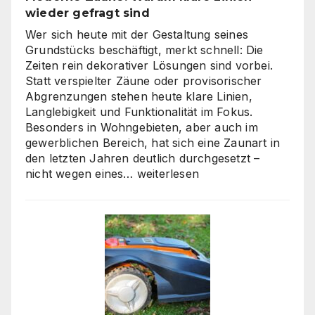
Weg
wieder gefragt sind
zu
skalierbarem
Wer sich heute mit der Gestaltung seines
Video-
Grundstücks beschäftigt, merkt schnell: Die
Content
Zeiten rein dekorativer Lösungen sind vorbei.
Statt verspielter Zäune oder provisorischer
Abgrenzungen stehen heute klare Linien,
Langlebigkeit und Funktionalität im Fokus.
Besonders in Wohngebieten, aber auch im
gewerblichen Bereich, hat sich eine Zaunart in
den letzten Jahren deutlich durchgesetzt –
Moderne
nicht wegen eines…
weiterlesen
Zäune:
Warum
klare
Linien
wieder
gefragt
sind