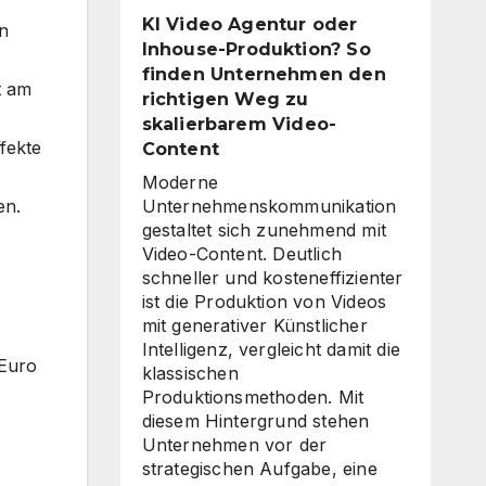
für
KI Video Agentur oder
n
eine
Inhouse-Produktion? So
unternehmensweite
finden Unternehmen den
KI-
t am
richtigen Weg zu
Roadmap
skalierbarem Video-
ist
fekte
Content
Moderne
en.
Unternehmenskommunikation
gestaltet sich zunehmend mit
Video-Content. Deutlich
schneller und kosteneffizienter
ist die Produktion von Videos
mit generativer Künstlicher
Intelligenz, vergleicht damit die
 Euro
klassischen
Produktionsmethoden. Mit
diesem Hintergrund stehen
Unternehmen vor der
strategischen Aufgabe, eine