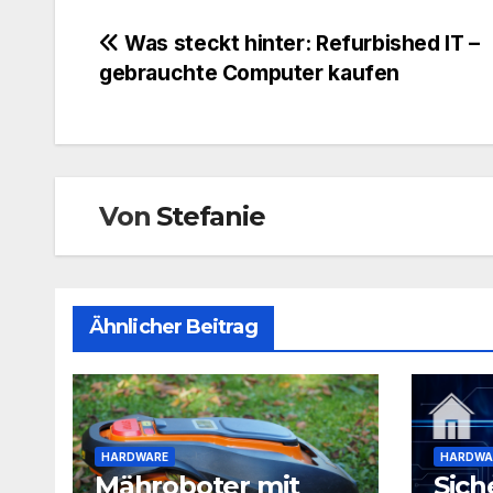
Beitragsnavigation
Was steckt hinter: Refurbished IT –
gebrauchte Computer kaufen
Von
Stefanie
Ähnlicher Beitrag
HARDWARE
HARDWA
Mähroboter mit
Sich