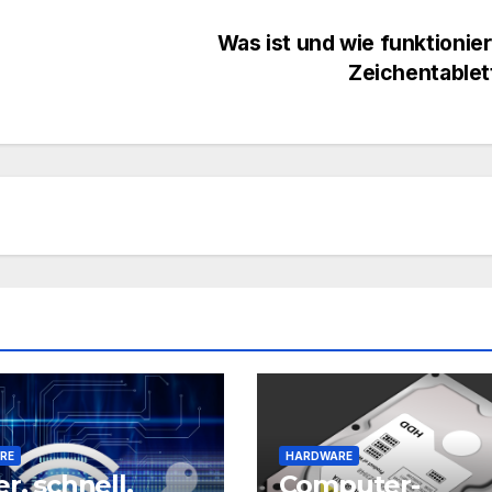
Was ist und wie funktionier
Zeichentable
RE
HARDWARE
er, schnell,
Computer-