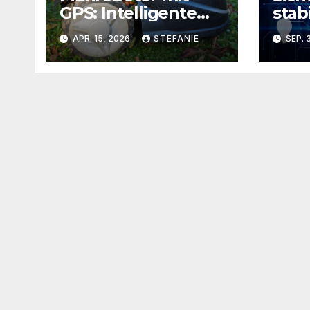
GPS: Intelligente
stab
Rasenpflege ohne
das 
APR. 15, 2026
STEFANIE
SEP. 
Kabel
Ihre
hera