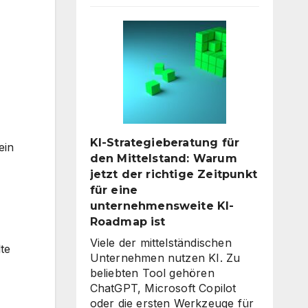
Avatare:
Wie
digitale
Assistenten
die
Kundenkommunikation
auf
ein
neues
KI-Strategieberatung für
Level
ein
den Mittelstand: Warum
heben
jetzt der richtige Zeitpunkt
für eine
unternehmensweite KI-
Roadmap ist
Viele der mittelständischen
te
Unternehmen nutzen KI. Zu
beliebten Tool gehören
ChatGPT, Microsoft Copilot
oder die ersten Werkzeuge für