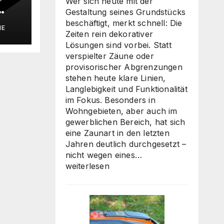
Wer sich heute mit der
Gestaltung seines Grundstücks
ie
beschäftigt, merkt schnell: Die
IE
Zeiten rein dekorativer
Lösungen sind vorbei. Statt
verspielter Zäune oder
provisorischer Abgrenzungen
stehen heute klare Linien,
Langlebigkeit und Funktionalität
im Fokus. Besonders in
Wohngebieten, aber auch im
gewerblichen Bereich, hat sich
eine Zaunart in den letzten
Jahren deutlich durchgesetzt –
Moderne
nicht wegen eines…
Zäune:
weiterlesen
Warum
klare
Linien
wieder
gefragt