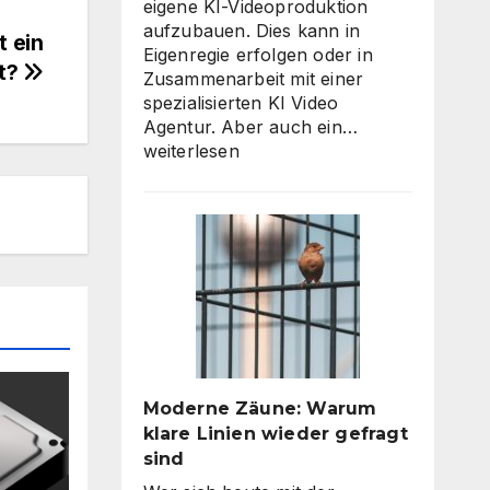
eigene KI-Videoproduktion
aufzubauen. Dies kann in
t ein
Eigenregie erfolgen oder in
tt?
Zusammenarbeit mit einer
spezialisierten KI Video
KI
Agentur. Aber auch ein…
Video
weiterlesen
Agentur
oder
Inhouse-
Produktion?
So
finden
Unternehmen
den
richtigen
Weg
Moderne Zäune: Warum
zu
klare Linien wieder gefragt
skalierbarem
sind
Video-
Content