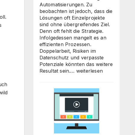
Automatisierungen. Zu
beobachten ist jedoch, dass die
ll.
Lösungen oft Einzelprojekte
sind ohne übergreifendes Ziel.
s
Denn oft fehlt die Strategie.
Infolgedessen mangelt es an
effizienten Prozessen.
Doppelarbeit, Risiken im
Datenschutz und verpasste
Potenziale könnten das weitere
KI-
Resultat sein.…
weiterlesen
Strategieberatung
für
uch
den
wild
Mittelstand:
Warum
jetzt
der
richtige
Zeitpunkt